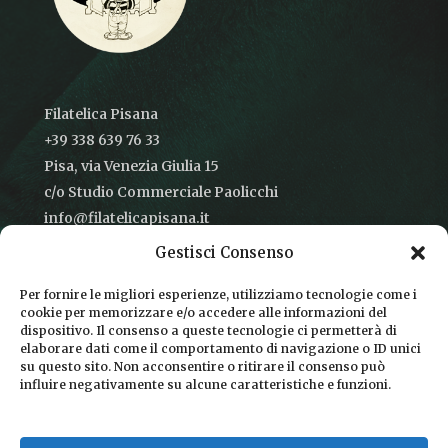
Filatelica Pisana
+39 338 639 76 33
Pisa, via Venezia Giulia 15
c/o Studio Commerciale Paolicchi
info@filatelicapisana.it
Gestisci Consenso
Per fornire le migliori esperienze, utilizziamo tecnologie come i
cookie per memorizzare e/o accedere alle informazioni del
CONDIZIONI DI VENDITA
dispositivo. Il consenso a queste tecnologie ci permetterà di
elaborare dati come il comportamento di navigazione o ID unici
INFORMATIVA SULLA PRIVACY
su questo sito. Non acconsentire o ritirare il consenso può
influire negativamente su alcune caratteristiche e funzioni.
COOKIE POLICY
DICONO DI NOI