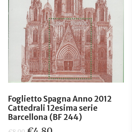
Foglietto Spagna Anno 2012
Cattedrali 12esima serie
Barcellona (BF 244)
Il
Il
€
4,80
€
8,00