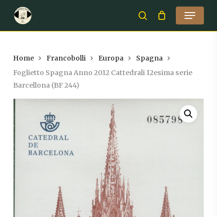
Skip
Menu
to
search
Close
main
Menu
content
Home
Francobolli
Europa
Spagna
Foglietto Spagna Anno 2012 Cattedrali 12esima serie
Barcellona (BF 244)