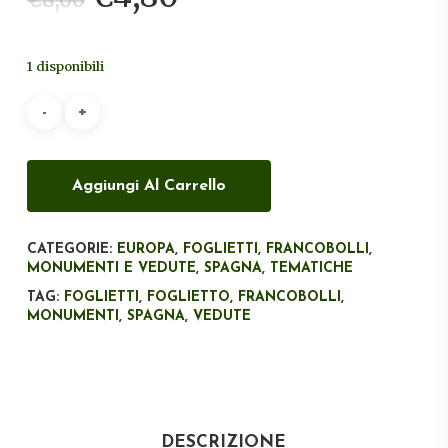
prezzo
prezzo
originale
attuale
1 disponibili
era:
è:
€8,00.
€4,80.
Aggiungi Al Carrello
CATEGORIE:
EUROPA
,
FOGLIETTI
,
FRANCOBOLLI
,
MONUMENTI E VEDUTE
,
SPAGNA
,
TEMATICHE
TAG:
FOGLIETTI
,
FOGLIETTO
,
FRANCOBOLLI
,
MONUMENTI
,
SPAGNA
,
VEDUTE
DESCRIZIONE