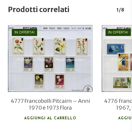
Prodotti correlati
1/8
IN OFFERTA!
IN OFFERTA!
€
21,00
€
15,00
4777 Francobolli Pitcairn – Anni
4776 Franco
1970 e 1973 Flora
1967,
AGGIUNGI AL CARRELLO
AGGIU