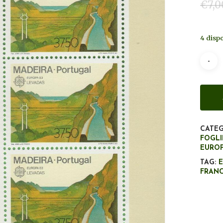
€
7,0
4 dispo
CATEG
FOGLI
EURO
TAG:
FRAN