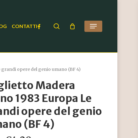
search
FACEBOOK
OG
CONTATTI
Menu
 grandi opere del genio umano (BF 4)
glietto Madera
no 1983 Europa Le
andi opere del genio
ano (BF 4)