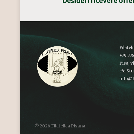
Desideri ricevere off
Filatel
+39 338
Pisa, v
c/o St
info@fi
© 2026 Filatelica Pisana.