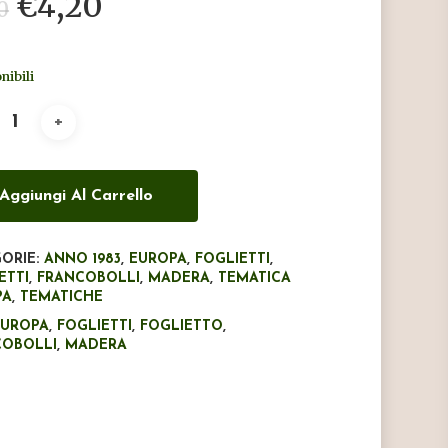
Il
Il
€
4,20
0
prezzo
prezzo
originale
attuale
nibili
era:
è:
€7,00.
€4,20.
Aggiungi Al Carrello
ORIE:
ANNO 1983
,
EUROPA
,
FOGLIETTI
,
ETTI
,
FRANCOBOLLI
,
MADERA
,
TEMATICA
PA
,
TEMATICHE
EUROPA
,
FOGLIETTI
,
FOGLIETTO
,
COBOLLI
,
MADERA