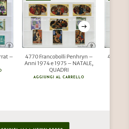
€
6,00
€
4,20
rrat –
4770 Francobolli Penhryn –
4781 Fra
Anni 1974 e 1975 – NATALE,
Ann
QUADRI
O
AGGIU
AGGIUNGI AL CARRELLO