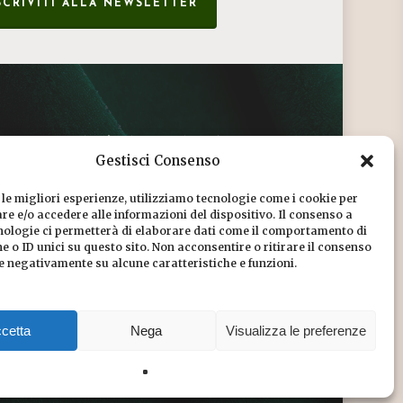
SCRIVITI ALLA NEWSLETTER
CONDIZIONI DI VENDITA
Gestisci Consenso
INFORMATIVA SULLA PRIVACY
 le migliori esperienze, utilizziamo tecnologie come i cookie per
COOKIE POLICY
e e/o accedere alle informazioni del dispositivo. Il consenso a
nologie ci permetterà di elaborare dati come il comportamento di
DICONO DI NOI
 o ID unici su questo sito. Non acconsentire o ritirare il consenso
re negativamente su alcune caratteristiche e funzioni.
CHI SIAMO
cetta
Nega
Visualizza le preferenze
Share