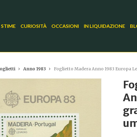
 STIME
CURIOSITÀ
OCCASIONI
IN LIQUIDAZIONE
BL
oglietti
Anno 1983
Foglietto Madera Anno 1983 Europa Le
Fo
An
gr
um