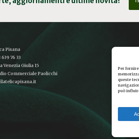
erte, aggiornamenti e ultime novità?
I
ica Pisana
 639 76 33
ia Venezia Giulia 15
Per fornire
udio Commerciale Paolicchi
memorizzar
queste tec
latelicapisana.it
navigazione
può influi
Ac