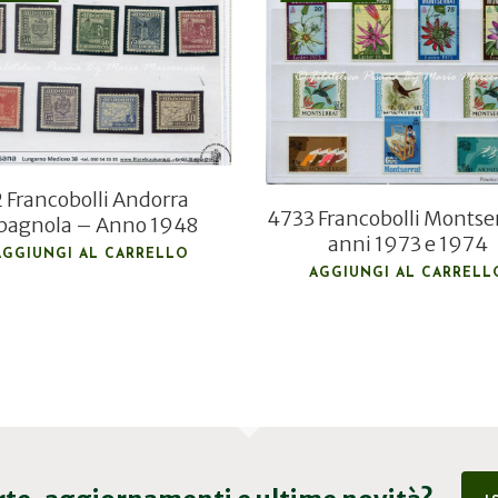
€
130,00
€
37,00
€
90,00
€
26,00
2 Francobolli Andorra
4733 Francobolli Montse
pagnola – Anno 1948
anni 1973 e 1974
AGGIUNGI AL CARRELLO
AGGIUNGI AL CARRELL