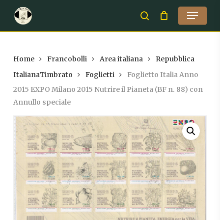
Skip
Menu
to
search
Close
main
Menu
content
Home
Francobolli
Area italiana
Repubblica
ItalianaTimbrato
Foglietti
Foglietto Italia Anno
2015 EXPO Milano 2015 Nutrire il Pianeta (BF n. 88) con
Annullo speciale