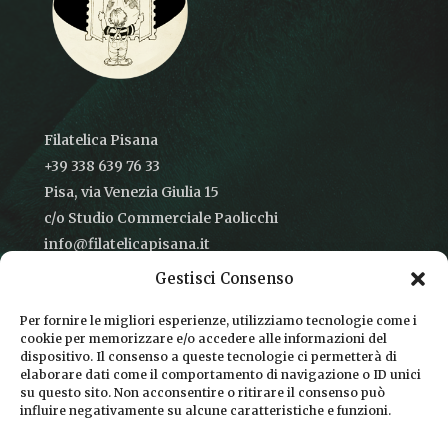
Filatelica Pisana
+39 338 639 76 33
Pisa, via Venezia Giulia 15
c/o Studio Commerciale Paolicchi
info@filatelicapisana.it
Gestisci Consenso
Per fornire le migliori esperienze, utilizziamo tecnologie come i
cookie per memorizzare e/o accedere alle informazioni del
CONDIZIONI DI VENDITA
dispositivo. Il consenso a queste tecnologie ci permetterà di
elaborare dati come il comportamento di navigazione o ID unici
INFORMATIVA SULLA PRIVACY
su questo sito. Non acconsentire o ritirare il consenso può
influire negativamente su alcune caratteristiche e funzioni.
COOKIE POLICY