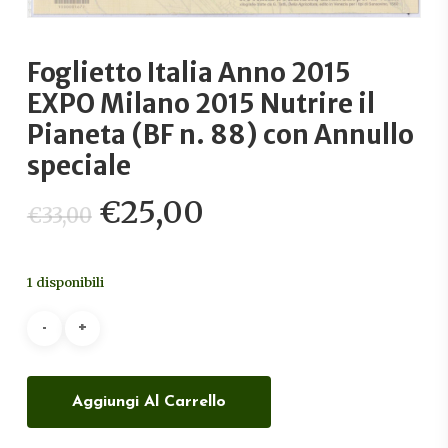
Foglietto Italia Anno 2015
EXPO Milano 2015 Nutrire il
Pianeta (BF n. 88) con Annullo
speciale
Il
Il
€
25,00
€
33,00
prezzo
prezzo
originale
attuale
1 disponibili
era:
è:
€33,00.
€25,00.
Aggiungi Al Carrello