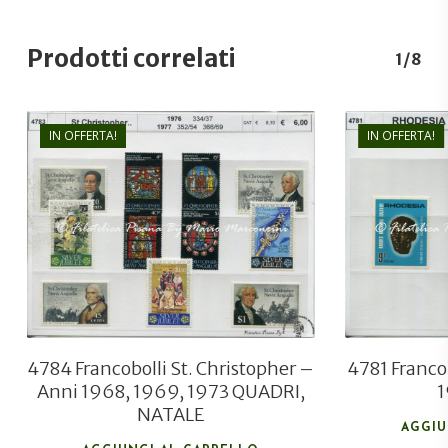
Prodotti correlati
1/8
IN OFFERTA!
IN OFFERTA!
€
5,00
€
3,80
4784 Francobolli St. Christopher –
4781 Franco
Anni 1968, 1969, 1973 QUADRI,
1
NATALE
AGGIU