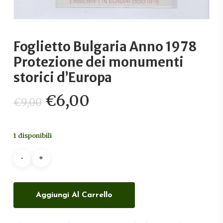
Foglietto Bulgaria Anno 1978
Protezione dei monumenti
storici d’Europa
Il
Il
€
6,00
€
9,00
prezzo
prezzo
originale
attuale
1 disponibili
era:
è:
€9,00.
€6,00.
Aggiungi Al Carrello