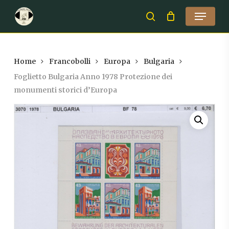
Skip
Menu
to
search
Close
main
Menu
content
Home
Francobolli
Europa
Bulgaria
Foglietto Bulgaria Anno 1978 Protezione dei
monumenti storici d’Europa