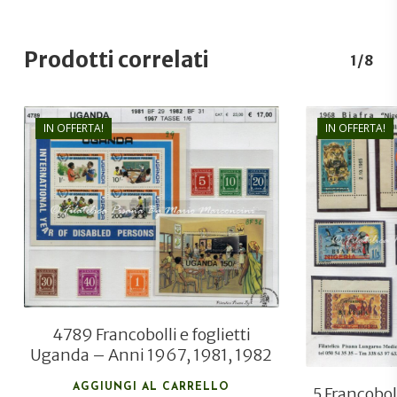
Prodotti correlati
1/8
IN OFFERTA!
IN OFFERTA!
€
17,00
€
11,50
4789 Francobolli e foglietti
Uganda – Anni 1967, 1981, 1982
AGGIUNGI AL CARRELLO
5 Francobol