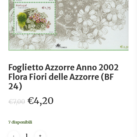
Foglietto Azzorre Anno 2002
Flora Fiori delle Azzorre (BF
24)
Il
Il
€
4,20
€
7,00
prezzo
prezzo
originale
attuale
7 disponibili
era:
è:
€7,00.
€4,20.