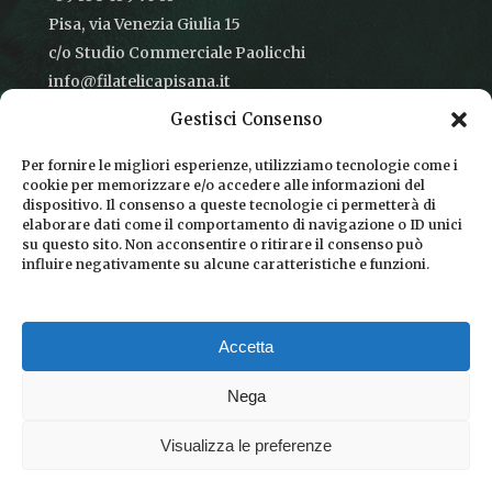
Pisa, via Venezia Giulia 15
c/o Studio Commerciale Paolicchi
info@filatelicapisana.it
Gestisci Consenso
Per fornire le migliori esperienze, utilizziamo tecnologie come i
cookie per memorizzare e/o accedere alle informazioni del
CONDIZIONI DI VENDITA
dispositivo. Il consenso a queste tecnologie ci permetterà di
elaborare dati come il comportamento di navigazione o ID unici
INFORMATIVA SULLA PRIVACY
su questo sito. Non acconsentire o ritirare il consenso può
influire negativamente su alcune caratteristiche e funzioni.
COOKIE POLICY
DICONO DI NOI
Accetta
CHI SIAMO
Nega
Visualizza le preferenze
© 2026 Filatelica Pisana.