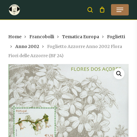
Skip
Menu
to
search
Close
main
Menu
content
Home
Francobolli
Tematica Europa
Foglietti
Anno 2002
Foglietto Azzorre Anno 2002 Flora
Fiori delle Azzorre (BF 24)