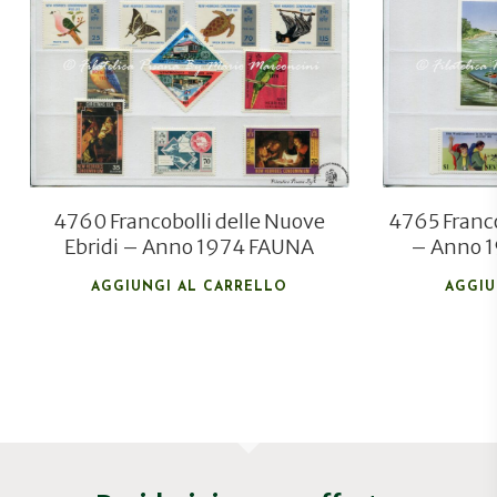
€
20,00
€
14,00
4760 Francobolli delle Nuove
4765 Franco
Ebridi – Anno 1974 FAUNA
– Anno 1
AGGIUNGI AL CARRELLO
AGGIU