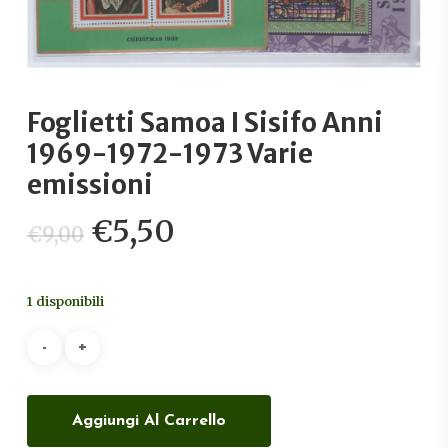
Foglietti Samoa I Sisifo Anni
1969-1972-1973 Varie
emissioni
Il
Il
€
5,50
€
9,00
prezzo
prezzo
originale
attuale
1 disponibili
era:
è:
€9,00.
€5,50.
Aggiungi Al Carrello