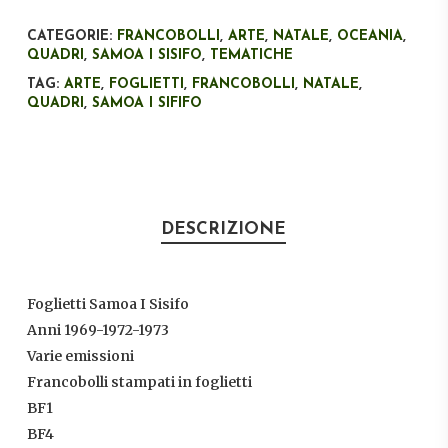
CATEGORIE:
FRANCOBOLLI
,
ARTE
,
NATALE
,
OCEANIA
,
QUADRI
,
SAMOA I SISIFO
,
TEMATICHE
TAG:
ARTE
,
FOGLIETTI
,
FRANCOBOLLI
,
NATALE
,
QUADRI
,
SAMOA I SIFIFO
DESCRIZIONE
Foglietti Samoa I Sisifo
Anni 1969-1972-1973
Varie emissioni
Francobolli stampati in foglietti
BF1
BF4