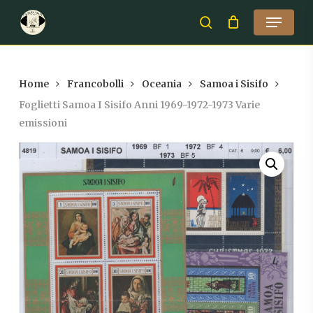
Skip
Menu
to
search
Close
main
Menu
content
Home
Francobolli
Oceania
Samoa i Sisifo
Foglietti Samoa I Sisifo Anni 1969-1972-1973 Varie
emissioni