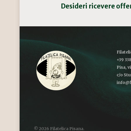
Desideri ricevere off
Filatel
+39 338
Pisa, v
c/o St
info@fi
© 2026 Filatelica Pisana.