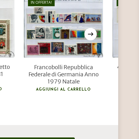
IN OFFERTA!
IN OFFERTA
€
24,00
€
16,00
etto
4777 Fra
Francobolli Repubblica
81
Anni 1
Federale di Germania Anno
1979 Natale
AGGIU
O
AGGIUNGI AL CARRELLO