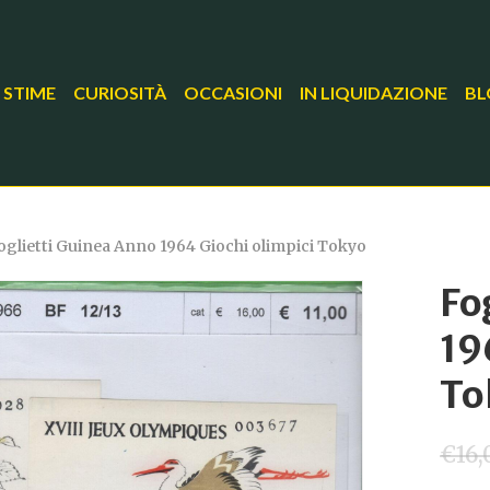
 STIME
CURIOSITÀ
OCCASIONI
IN LIQUIDAZIONE
BL
oglietti Guinea Anno 1964 Giochi olimpici Tokyo
Fo
19
To
€
16,