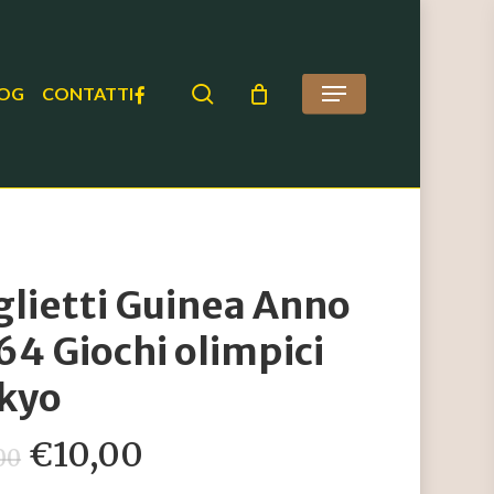
search
FACEBOOK
OG
CONTATTI
Menu
glietti Guinea Anno
64 Giochi olimpici
kyo
Il
Il
€
10,00
00
prezzo
prezzo