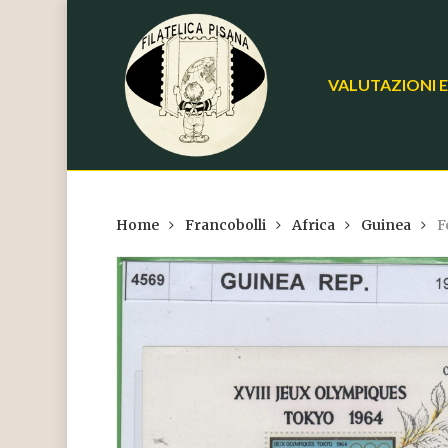
Skip
to
main
VALUTAZIONI E
content
Home
Francobolli
Africa
Guinea
F