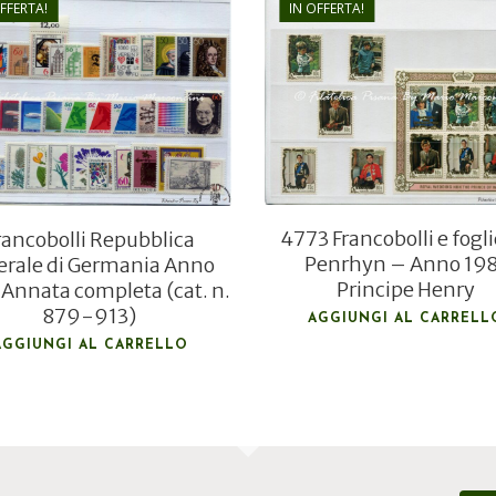
OFFERTA!
IN OFFERTA!
€
46,80
€
8,00
€
31,50
€
5,80
4773 Francobolli e fogli
rancobolli Repubblica
Penrhyn – Anno 19
erale di Germania Anno
Principe Henry
Annata completa (cat. n.
879-913)
AGGIUNGI AL CARRELL
AGGIUNGI AL CARRELLO