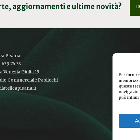
erte, aggiornamenti e ultime novità?
I
ica Pisana
 639 76 33
ia Venezia Giulia 15
Per fornire
udio Commerciale Paolicchi
memorizzar
queste tec
latelicapisana.it
navigazione
può influi
Ac