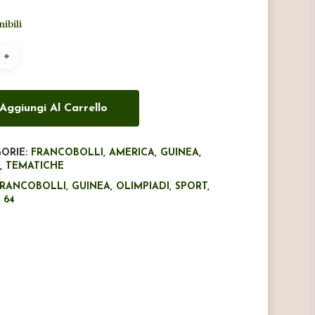
originale
attuale
nibili
era:
è:
€16,00.
€10,00.
Aggiungi Al Carrello
ORIE:
FRANCOBOLLI
,
AMERICA
,
GUINEA
,
T
,
TEMATICHE
FRANCOBOLLI
,
GUINEA
,
OLIMPIADI
,
SPORT
,
 64