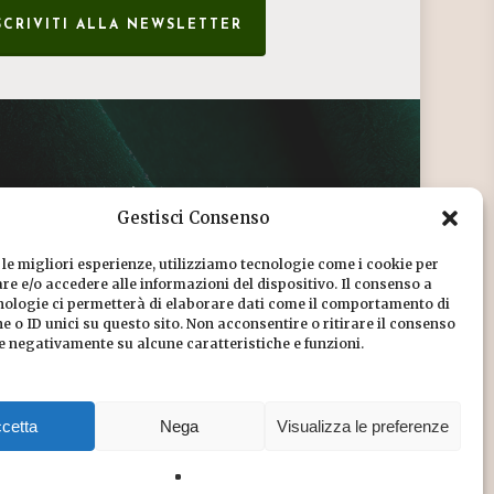
SCRIVITI ALLA NEWSLETTER
CONDIZIONI DI VENDITA
Gestisci Consenso
INFORMATIVA SULLA PRIVACY
 le migliori esperienze, utilizziamo tecnologie come i cookie per
COOKIE POLICY
e e/o accedere alle informazioni del dispositivo. Il consenso a
nologie ci permetterà di elaborare dati come il comportamento di
DICONO DI NOI
 o ID unici su questo sito. Non acconsentire o ritirare il consenso
re negativamente su alcune caratteristiche e funzioni.
CHI SIAMO
cetta
Nega
Visualizza le preferenze
Share