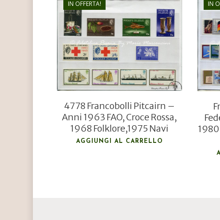
IN OFFERTA!
IN 
€
35,00
€
24,00
4778 Francobolli Pitcairn –
F
Anni 1963 FAO, Croce Rossa,
Fed
1968 Folklore,1975 Navi
1980 
AGGIUNGI AL CARRELLO