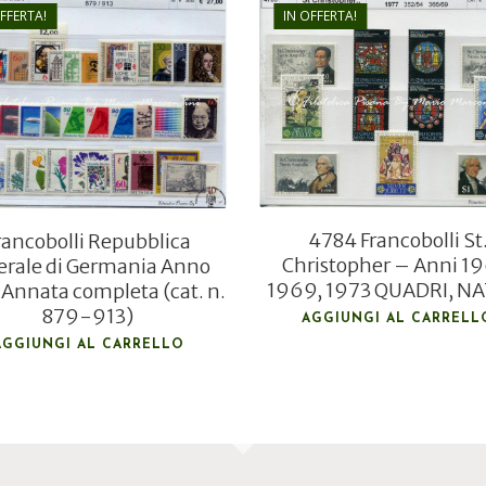
OFFERTA!
IN OFFERTA!
€
46,80
€
5,00
€
31,50
€
3,80
4784 Francobolli St
rancobolli Repubblica
Christopher – Anni 19
erale di Germania Anno
1969, 1973 QUADRI, N
Annata completa (cat. n.
879-913)
AGGIUNGI AL CARRELL
AGGIUNGI AL CARRELLO