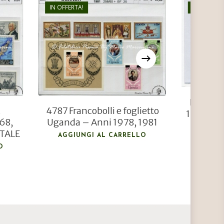
IN OFFERTA!
IN OFFERTA
€
12,00
€
8,30
Francobo
.
4787 Francobolli e foglietto
1948 PE
68,
Uganda – Anni 1978, 1981
AGGIU
ATALE
AGGIUNGI AL CARRELLO
O