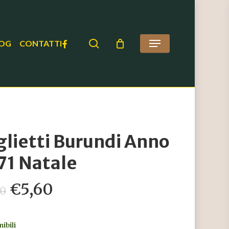
search
FACEBOOK
OG
CONTATTI
Menu
glietti Burundi Anno
71 Natale
Il
Il
€
5,60
00
prezzo
prezzo
originale
attuale
nibili