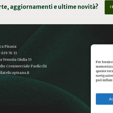
erte, aggiornamenti e ultime novità?
I
ica Pisana
 639 76 33
ia Venezia Giulia 15
Per fornire
udio Commerciale Paolicchi
memorizzar
queste tec
latelicapisana.it
navigazione
può influi
Ac