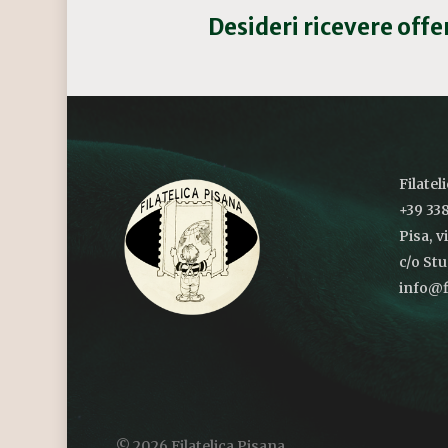
Desideri ricevere off
Filatel
+39 338
Pisa, v
c/o St
info@fi
© 2026 Filatelica Pisana.