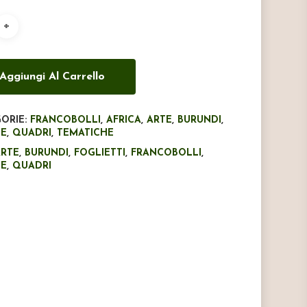
era:
è:
€8,00.
€5,60.
Aggiungi Al Carrello
ORIE:
FRANCOBOLLI
,
AFRICA
,
ARTE
,
BURUNDI
,
LE
,
QUADRI
,
TEMATICHE
ARTE
,
BURUNDI
,
FOGLIETTI
,
FRANCOBOLLI
,
LE
,
QUADRI