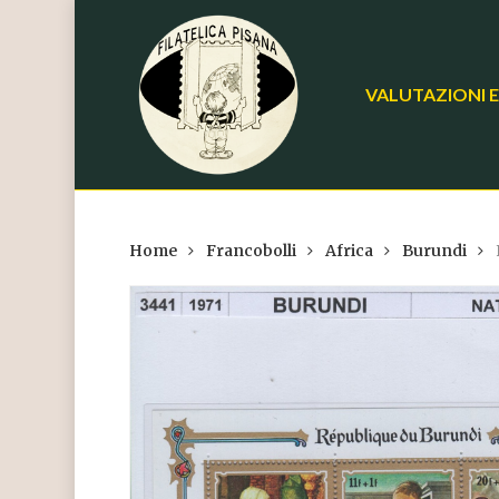
Skip
to
main
VALUTAZIONI E
content
Home
Francobolli
Africa
Burundi