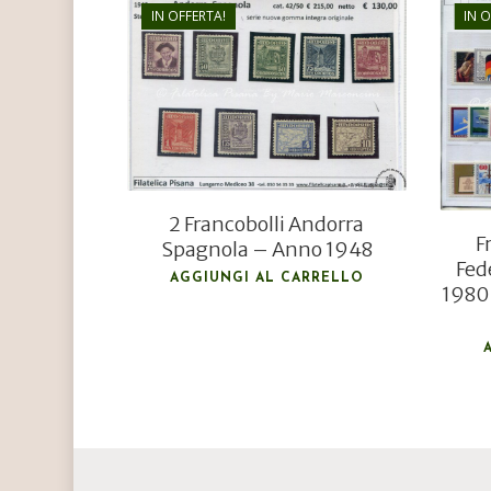
IN OFFERTA!
IN 
€
130,00
€
90,00
2 Francobolli Andorra
F
Spagnola – Anno 1948
Fed
AGGIUNGI AL CARRELLO
1980 