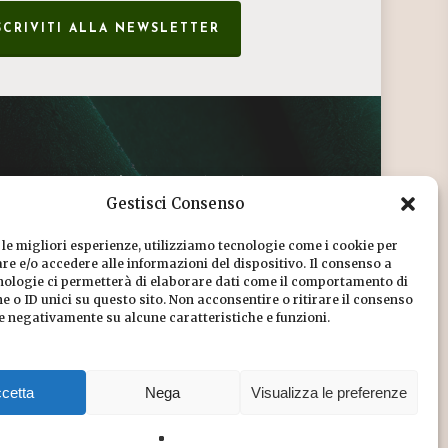
SCRIVITI ALLA NEWSLETTER
CONDIZIONI DI VENDITA
Gestisci Consenso
INFORMATIVA SULLA PRIVACY
 le migliori esperienze, utilizziamo tecnologie come i cookie per
COOKIE POLICY
e e/o accedere alle informazioni del dispositivo. Il consenso a
nologie ci permetterà di elaborare dati come il comportamento di
DICONO DI NOI
 o ID unici su questo sito. Non acconsentire o ritirare il consenso
re negativamente su alcune caratteristiche e funzioni.
CHI SIAMO
cetta
Nega
Visualizza le preferenze
Share