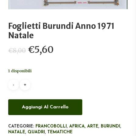
Foglietti Burundi Anno 1971
Natale
Il
Il
€
5,60
€
8,00
prezzo
prezzo
originale
attuale
1 disponibili
era:
è:
€8,00.
€5,60.
Aggiungi Al Carrello
CATEGORIE:
FRANCOBOLLI
,
AFRICA
,
ARTE
,
BURUNDI
,
NATALE
,
QUADRI
,
TEMATICHE