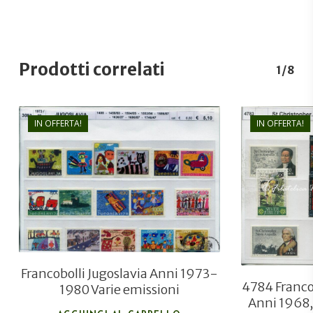
Prodotti correlati
1/8
IN OFFERTA!
IN OFFERTA!
€
6,80
€
5,10
Francobolli Jugoslavia Anni 1973-
4784 Francob
1980 Varie emissioni
Anni 1968,