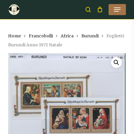
Skip
Menu
to
search
Close
main
Menu
content
Home
Francobolli
Africa
Burundi
Foglietti
Burundi Anno 1971 Natale