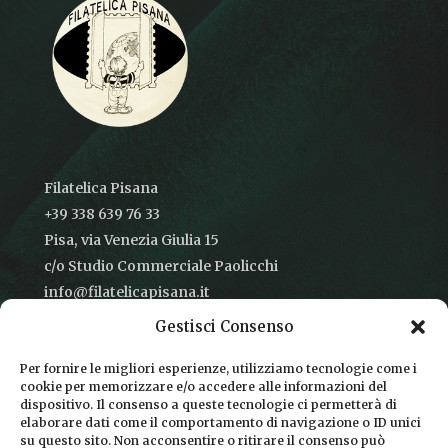
Filatelica Pisana
+39 338 639 76 33
Pisa, via Venezia Giulia 15
c/o Studio Commerciale Paolicchi
info@filatelicapisana.it
Gestisci Consenso
Per fornire le migliori esperienze, utilizziamo tecnologie come i
cookie per memorizzare e/o accedere alle informazioni del
CONDIZIONI DI VENDITA
dispositivo. Il consenso a queste tecnologie ci permetterà di
elaborare dati come il comportamento di navigazione o ID unici
INFORMATIVA SULLA PRIVACY
su questo sito. Non acconsentire o ritirare il consenso può