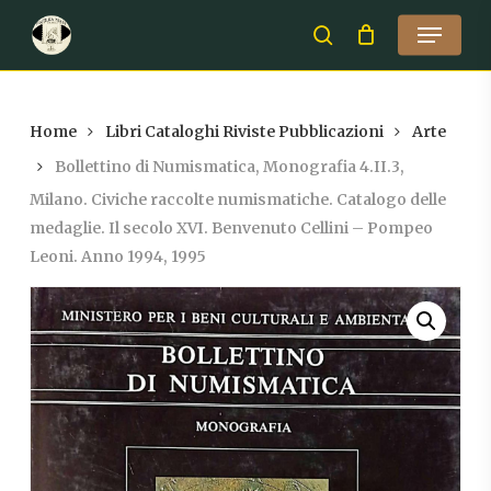
Skip
Menu
to
search
Close
main
Menu
content
Home
Libri Cataloghi Riviste Pubblicazioni
Arte
Bollettino di Numismatica, Monografia 4.II.3,
Milano. Civiche raccolte numismatiche. Catalogo delle
medaglie. Il secolo XVI. Benvenuto Cellini – Pompeo
Leoni. Anno 1994, 1995