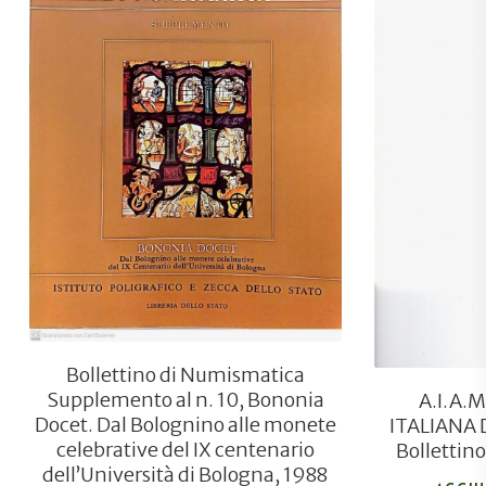
€
8,00
Bollettino di Numismatica
Supplemento al n. 10, Bononia
A.I.A.
Docet. Dal Bolognino alle monete
ITALIANA 
celebrative del IX centenario
Bollettin
dell’Università di Bologna, 1988