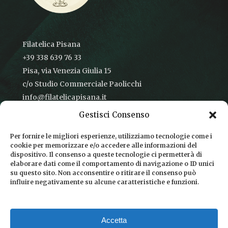
Filatelica Pisana
+39 338 639 76 33
Pisa, via Venezia Giulia 15
c/o Studio Commerciale Paolicchi
info@filatelicapisana.it
Gestisci Consenso
Per fornire le migliori esperienze, utilizziamo tecnologie come i
cookie per memorizzare e/o accedere alle informazioni del
CONDIZIONI DI VENDITA
dispositivo. Il consenso a queste tecnologie ci permetterà di
elaborare dati come il comportamento di navigazione o ID unici
INFORMATIVA SULLA PRIVACY
su questo sito. Non acconsentire o ritirare il consenso può
influire negativamente su alcune caratteristiche e funzioni.
COOKIE POLICY
DICONO DI NOI
Accetta
CHI SIAMO