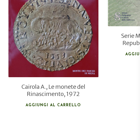
€
45,00
€
30,00
Serie M
Repub
AGGIU
Cairola A., Le monete del
Rinascimento, 1972
AGGIUNGI AL CARRELLO