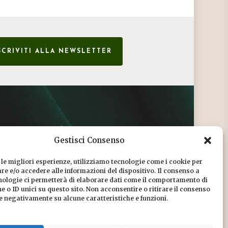
SCRIVITI ALLA NEWSLETTER
CONDIZIONI DI VENDITA
Gestisci Consenso
INFORMATIVA SULLA PRIVACY
 le migliori esperienze, utilizziamo tecnologie come i cookie per
COOKIE POLICY
e e/o accedere alle informazioni del dispositivo. Il consenso a
nologie ci permetterà di elaborare dati come il comportamento di
DICONO DI NOI
 o ID unici su questo sito. Non acconsentire o ritirare il consenso
re negativamente su alcune caratteristiche e funzioni.
CHI SIAMO