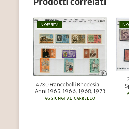
Prodotti correlati
IN OFFERTA!
IN 
€
26,00
€
18,00
4780 Francobolli Rhodesia –
S
Anni 1965, 1966, 1968, 1973
AGGIUNGI AL CARRELLO