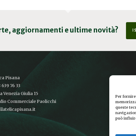
erte, aggiornamenti e ultime novità?
I
ica Pisana
 639 76 33
ia Venezia Giulia 15
Per fornire
udio Commerciale Paolicchi
memorizzar
queste tec
latelicapisana.it
navigazione
può influi