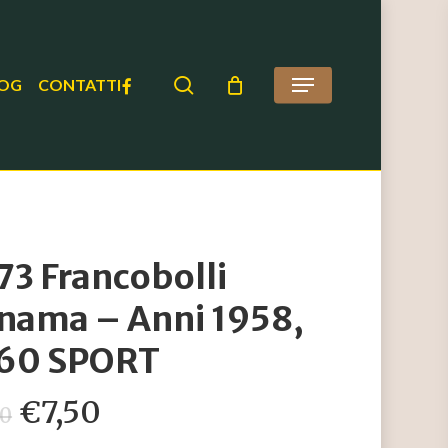
search
FACEBOOK
OG
CONTATTI
Menu
73 Francobolli
nama – Anni 1958,
60 SPORT
Il
Il
€
7,50
80
prezzo
prezzo