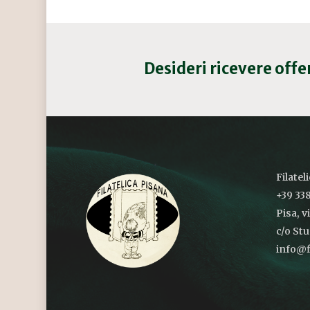
Desideri ricevere off
Filatel
+39 338
Pisa, v
c/o St
info@fi