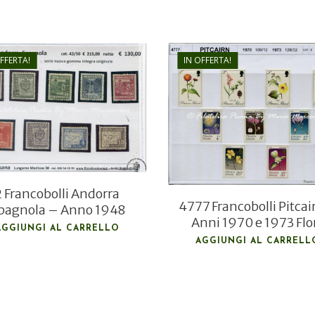
OFFERTA!
IN OFFERTA!
€
130,00
€
21,00
€
90,00
€
15,00
2 Francobolli Andorra
4777 Francobolli Pitcai
pagnola – Anno 1948
Anni 1970 e 1973 Flo
AGGIUNGI AL CARRELLO
AGGIUNGI AL CARRELL