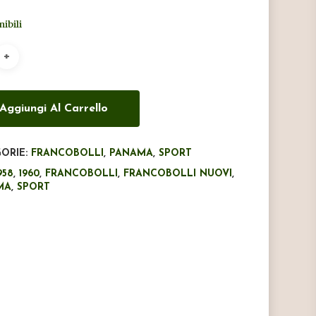
originale
attuale
nibili
era:
è:
€9,80.
€7,50.
Aggiungi Al Carrello
ORIE:
FRANCOBOLLI
,
PANAMA
,
SPORT
958
,
1960
,
FRANCOBOLLI
,
FRANCOBOLLI NUOVI
,
MA
,
SPORT