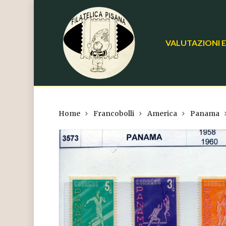
Skip
to
main
VALUTAZIONI E
content
Home
Francobolli
America
Panama