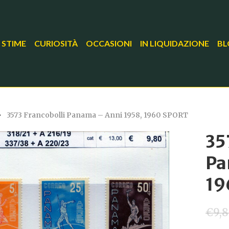
 STIME
CURIOSITÀ
OCCASIONI
IN LIQUIDAZIONE
BL
3573 Francobolli Panama – Anni 1958, 1960 SPORT
35
Pa
19
€
9,