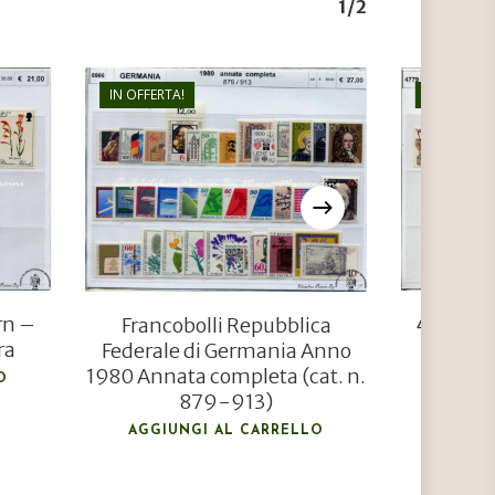
1/2
IN OFFERTA!
IN OFFERTA
€
46,80
€
31,50
rn –
4779 Fra
Francobolli Repubblica
ra
Federale di Germania Anno
1980 Annata completa (cat. n.
O
AGGIU
879-913)
AGGIUNGI AL CARRELLO