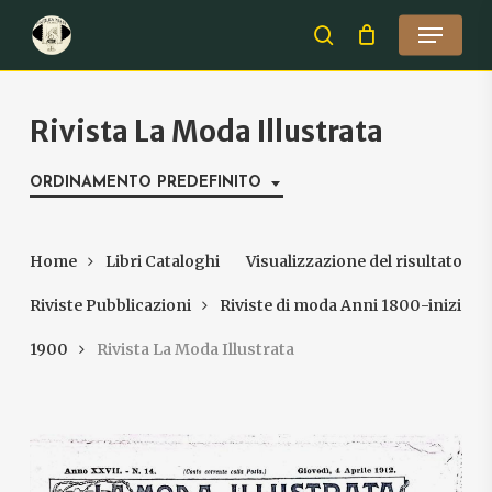
Skip
Menu
to
search
Close
main
Menu
content
Rivista La Moda Illustrata
ORDINAMENTO PREDEFINITO
Home
Libri Cataloghi
Visualizzazione del risultato
Riviste Pubblicazioni
Riviste di moda Anni 1800-inizi
1900
Rivista La Moda Illustrata