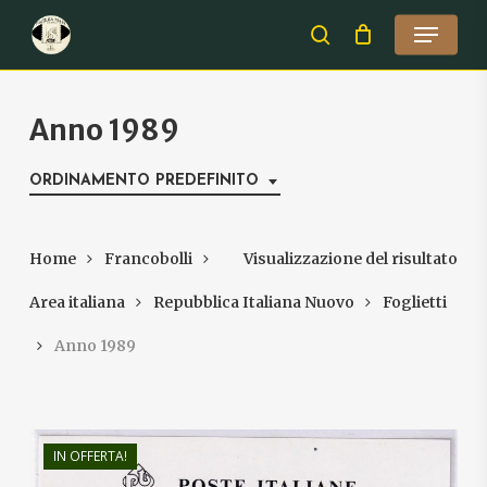
Skip
Menu
to
search
Close
main
Menu
content
Anno 1989
ORDINAMENTO PREDEFINITO
Home
Francobolli
Visualizzazione del risultato
Area italiana
Repubblica Italiana Nuovo
Foglietti
Anno 1989
IN OFFERTA!