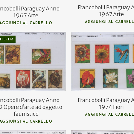
Francobolli Paraguay
ancobolli Paraguay Anno
1967 Arte
1967 Arte
AGGIUNGI AL CARREL
AGGIUNGI AL CARRELLO
FFERTA!
€
3,00
€
1,50
€
1,00
ancobolli Paraguay Anno
Francobolli Paraguay
2 Opere d’arte ad oggetto
1974 Fiori
faunistico
AGGIUNGI AL CARREL
AGGIUNGI AL CARRELLO