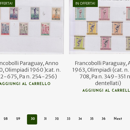
FFERTA!
IN OFFERTA!
€
10,00
€
37,00
€
5,00
€
19,00
ncobolli Paraguay, Anno
Francobolli Paraguay,
, Olimpiadi 1960 )cat. n.
1963, Olimpiadi (cat. n
2-675, Pa n. 254-256)
708, Pa n. 349-351 
dentellati)
AGGIUNGI AL CARRELLO
AGGIUNGI AL CARREL
28
29
30
31
32
33
34
35
36
Next