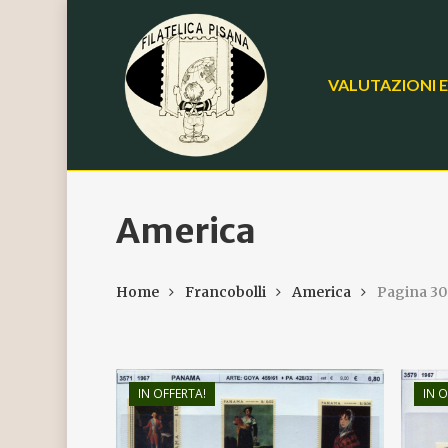
Skip
to
main
VALUTAZIONI E
content
America
Home
Francobolli
America
Pagina 30
IN OFFERTA!
IN O
€
6,80