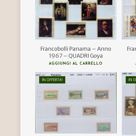
€
5,00
Francobolli Panama – Anno
Fra
1967 – QUADRI Goya
AGGIUNGI AL CARRELLO
IN OFFERTA!
IN O
€
9,00
€
6,00
Hit enter to search or ESC to close