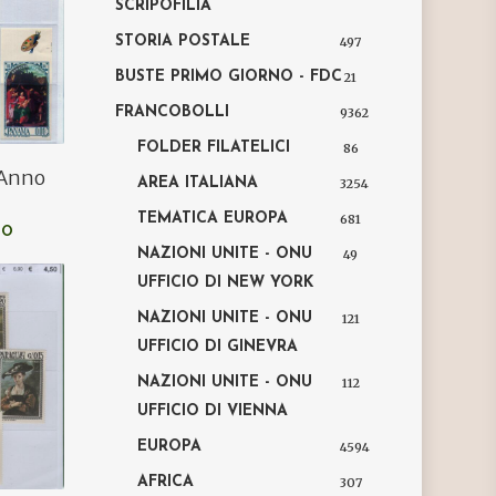
SCRIPOFILIA
STORIA POSTALE
497
BUSTE PRIMO GIORNO - FDC
21
FRANCOBOLLI
9362
FOLDER FILATELICI
86
 Anno
AREA ITALIANA
3254
TEMATICA EUROPA
681
LO
NAZIONI UNITE - ONU
49
UFFICIO DI NEW YORK
NAZIONI UNITE - ONU
121
UFFICIO DI GINEVRA
NAZIONI UNITE - ONU
112
UFFICIO DI VIENNA
EUROPA
4594
AFRICA
307