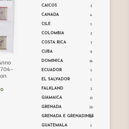
CAICOS
2
CANADA
4
CILE
1
COLOMBIA
2
COSTA RICA
7
CUBA
9
DOMINICA
14
 Anno
. 704-
ECUADOR
5
non
EL SALVADOR
1
FALKLAND
2
LO
GIAMAICA
11
GRENADA
26
GRENADA E GRENADINES
19
GUATEMALA
1