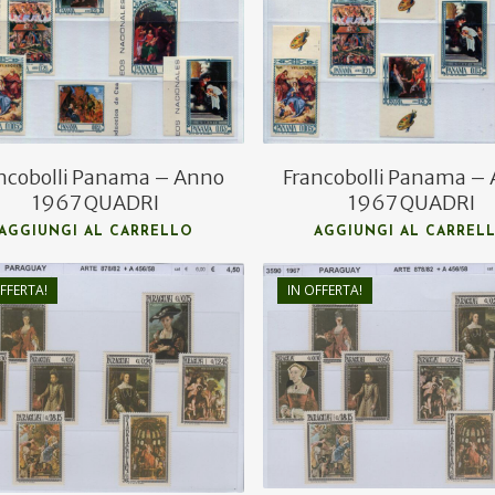
€
10,00
€
10,00
ncobolli Panama – Anno
Francobolli Panama –
1967 QUADRI
1967 QUADRI
AGGIUNGI AL CARRELLO
AGGIUNGI AL CARREL
FFERTA!
IN OFFERTA!
€
6,00
€
6,00
€
5,00
€
4,00