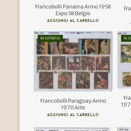
Francobolli Panama Anno 1958
Fr
Expo 58 Belgio
AGGIUNGI AL CARRELLO
IN OFFERTA!
IN O
€
7,00
€
5,00
Fr
Francobolli Paraguay Anno
197
1970 Arte
AGGIUNGI AL CARRELLO