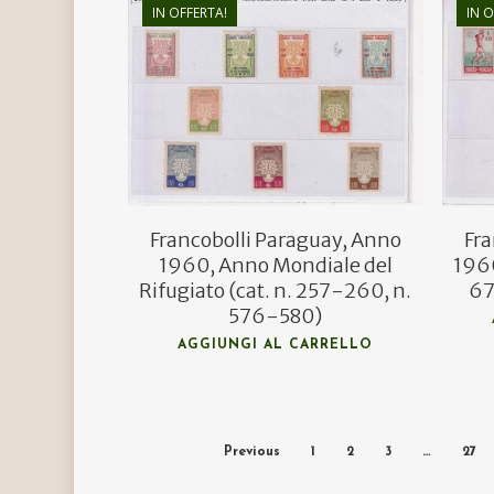
IN OFFERTA!
IN O
€
23,90
€
12,00
Francobolli Paraguay, Anno
Fra
1960, Anno Mondiale del
1960
Rifugiato (cat. n. 257-260, n.
67
576-580)
AGGIUNGI AL CARRELLO
Previous
1
2
3
…
27