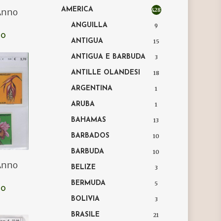
AMERICA
428
 Anno
ANGUILLA
9
LO
ANTIGUA
15
ANTIGUA E BARBUDA
3
ANTILLE OLANDESI
18
ARGENTINA
1
ARUBA
1
BAHAMAS
13
BARBADOS
10
BARBUDA
10
 Anno
BELIZE
3
BERMUDA
5
LO
BOLIVIA
3
BRASILE
21