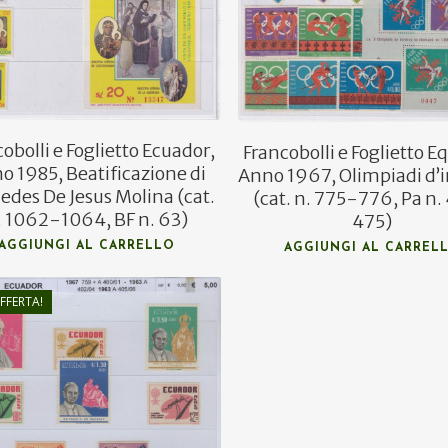
€
12,50
€
5,00
obolli e Foglietto Ecuador,
Francobolli e Foglietto E
o 1985, Beatificazione di
Anno 1967, Olimpiadi d’
edes De Jesus Molina (cat.
(cat. n. 775-776, Pa n
. 1062-1064, BF n. 63)
475)
AGGIUNGI AL CARRELLO
AGGIUNGI AL CARREL
FFERTA!
€
6,60
€
5,00