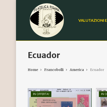
Skip
to
main
VALUTAZIONI E
content
Ecuador
Home
Francobolli
America
Ecuador
IN OFFERTA!
IN O
€
15,00