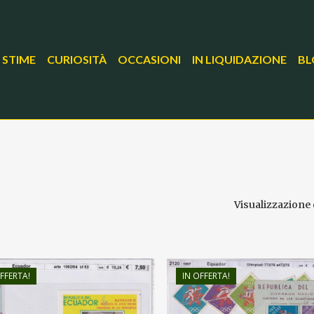
 STIME
CURIOSITÀ
OCCASIONI
IN LIQUIDAZIONE
BL
Visualizzazione d
FFERTA!
IN OFFERTA!
€
25,00
€
10,25