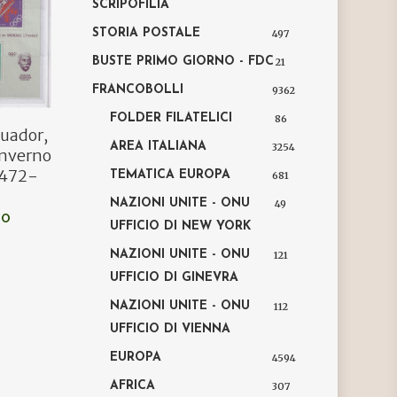
SCRIPOFILIA
STORIA POSTALE
497
BUSTE PRIMO GIORNO - FDC
21
FRANCOBOLLI
9362
FOLDER FILATELICI
86
quador,
AREA ITALIANA
3254
inverno
. 472-
TEMATICA EUROPA
681
NAZIONI UNITE - ONU
49
LO
UFFICIO DI NEW YORK
NAZIONI UNITE - ONU
121
UFFICIO DI GINEVRA
NAZIONI UNITE - ONU
112
UFFICIO DI VIENNA
EUROPA
4594
AFRICA
307