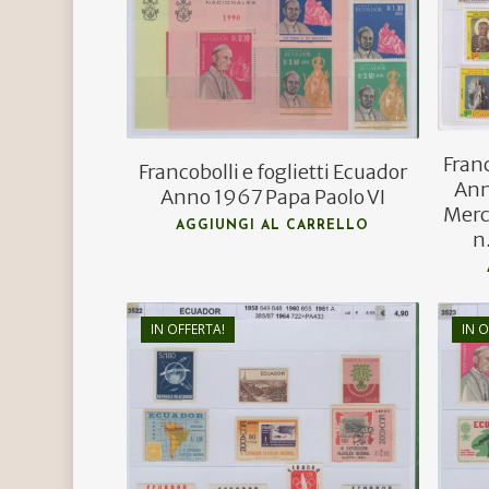
€
10,00
Franc
Francobolli e foglietti Ecuador
Ann
Anno 1967 Papa Paolo VI
Merc
AGGIUNGI AL CARRELLO
n
IN OFFERTA!
IN O
€
6,55
€
4,50
Hit enter to search or ESC to close