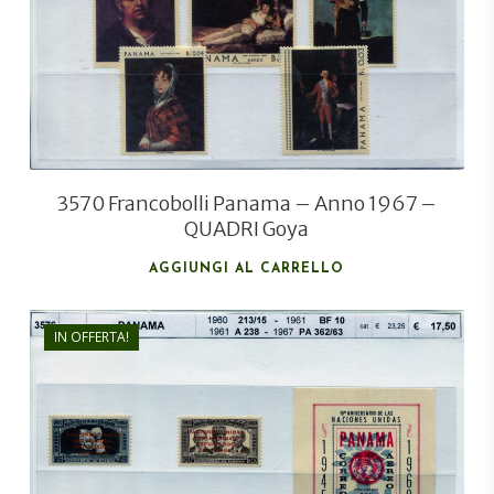
€
5,00
3570 Francobolli Panama – Anno 1967 –
QUADRI Goya
AGGIUNGI AL CARRELLO
IN OFFERTA!
€
17,50
€
13,00