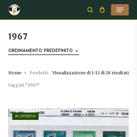
Skip
Menu
to
search
Close
main
Menu
content
1967
ORDINAMENTO PREDEFINITO
Home
Prodotti
Visualizzazione di 1-12 di 28 risultati
taggati “1967”
IN OFFERTA!