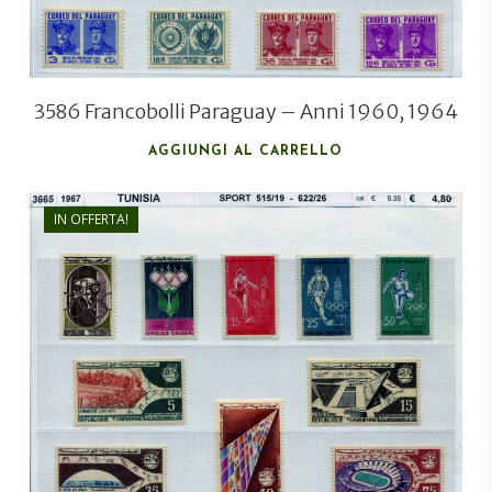
3586 Francobolli Paraguay – Anni 1960, 1964
AGGIUNGI AL CARRELLO
IN OFFERTA!
€
4,80
€
3,50