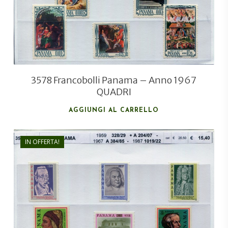
3578 Francobolli Panama – Anno 1967
QUADRI
AGGIUNGI AL CARRELLO
IN OFFERTA!
€
15,40
€
11,50