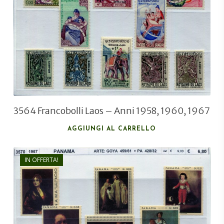
€
12,50
€
9,00
3564 Francobolli Laos – Anni 1958, 1960, 1967
AGGIUNGI AL CARRELLO
IN OFFERTA!
€
6,80