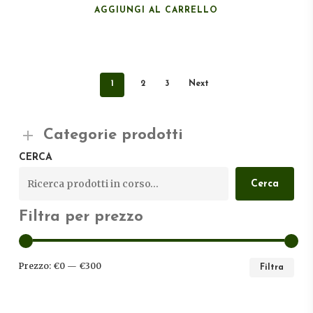
AGGIUNGI AL CARRELLO
1
2
3
Next
Categorie prodotti
CERCA
Cerca
Filtra per prezzo
PRE
PRE
Prezzo:
€0
—
€300
Filtra
MIN
MA