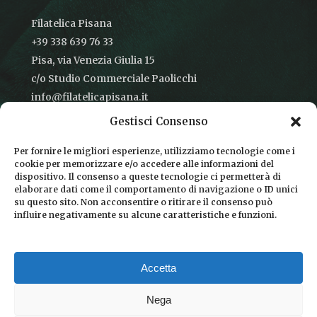
Filatelica Pisana
+39 338 639 76 33
Pisa, via Venezia Giulia 15
c/o Studio Commerciale Paolicchi
info@filatelicapisana.it
Gestisci Consenso
Per fornire le migliori esperienze, utilizziamo tecnologie come i
cookie per memorizzare e/o accedere alle informazioni del
CONDIZIONI DI VENDITA
dispositivo. Il consenso a queste tecnologie ci permetterà di
elaborare dati come il comportamento di navigazione o ID unici
INFORMATIVA SULLA PRIVACY
su questo sito. Non acconsentire o ritirare il consenso può
influire negativamente su alcune caratteristiche e funzioni.
COOKIE POLICY
DICONO DI NOI
Accetta
CHI SIAMO
Nega