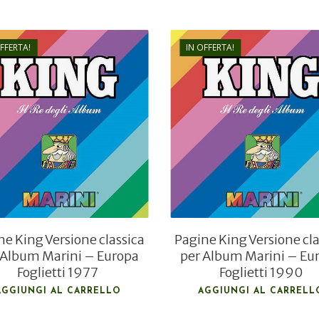
OFFERTA!
IN OFFERTA!
€
12,00
€
24,00
€
4,80
€
9,60
ne King Versione classica
Pagine King Versione cla
 Album Marini – Europa
per Album Marini – Eu
Foglietti 1977
Foglietti 1990
AGGIUNGI AL CARRELLO
AGGIUNGI AL CARRELL