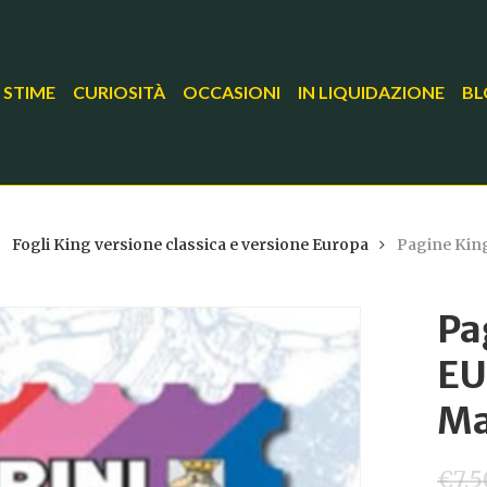
 STIME
CURIOSITÀ
OCCASIONI
IN LIQUIDAZIONE
BL
Fogli King versione classica e versione Europa
Pagine Kin
Pa
EU
Ma
€
7,5