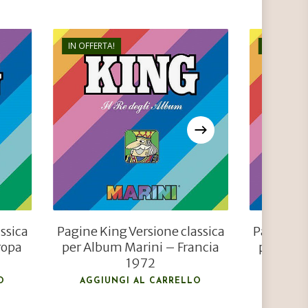
IN OFFERTA!
IN OFFERTA
€
24,00
€
9,60
ssica
Pagine King Versione classica
Pagine Ki
ropa
per Album Marini – Francia
per Albu
1972
O
AGGIUNGI AL CARRELLO
AGGIU