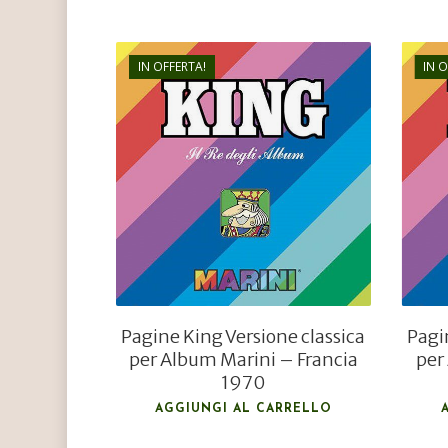
IN OFFERTA!
IN 
€
22,00
€
8,80
Pagine King Versione classica
Pagi
per Album Marini – Francia
per
1970
AGGIUNGI AL CARRELLO