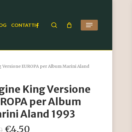
search
FACEBOOK
OG
CONTATTI
Menu
g Versione EUROPA per Album Marini Aland
gine King Versione
ROPA per Album
rini Aland 1993
Il
Il
€
4,50
0