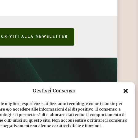
SCRIVITI ALLA NEWSLETTER
CONDIZIONI DI VENDITA
Gestisci Consenso
INFORMATIVA SULLA PRIVACY
 le migliori esperienze, utilizziamo tecnologie come i cookie per
COOKIE POLICY
e e/o accedere alle informazioni del dispositivo. Il consenso a
nologie ci permetterà di elaborare dati come il comportamento di
DICONO DI NOI
 o ID unici su questo sito. Non acconsentire o ritirare il consenso
re negativamente su alcune caratteristiche e funzioni.
CHI SIAMO