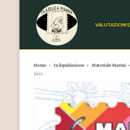
Skip
to
main
VALUTAZIONI E
content
Home
In liquidazione
Materiale Marini
1993