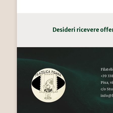
Desideri ricevere off
Filatel
+39 338
Pisa, v
c/o St
info@fi