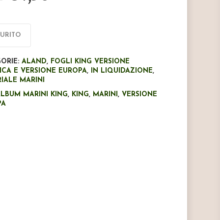
prezzo
prezzo
originale
attuale
era:
è:
AURITO
€7,50.
€4,50.
ORIE:
ALAND
,
FOGLI KING VERSIONE
ICA E VERSIONE EUROPA
,
IN LIQUIDAZIONE
,
IALE MARINI
LBUM MARINI KING
,
KING
,
MARINI
,
VERSIONE
PA