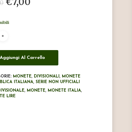
Il
Il
€
7,00
00
prezzo
prezzo
originale
attuale
nibili
era:
è:
€8,00.
€7,00.
Aggiungi Al Carrello
ORIE:
MONETE
,
DIVISIONALI
,
MONETE
BLICA ITALIANA
,
SERIE NON UFFICIALI
IVISIONALE
,
MONETE
,
MONETE ITALIA
,
E LIRE