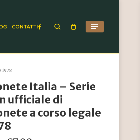
search
FACEBOOK
OG
CONTATTI
Menu
e 1978
nete Italia – Serie
n ufficiale di
nete a corso legale
78