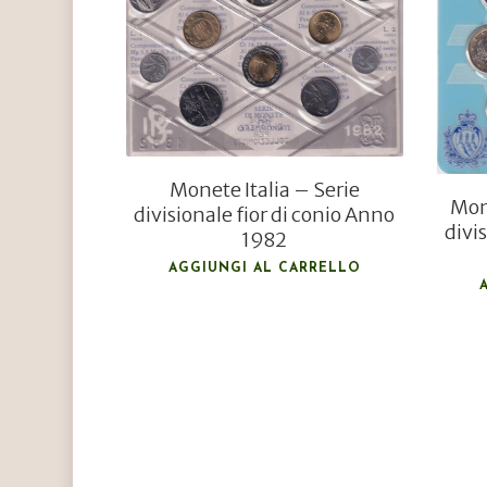
€
34,00
€
29,00
Monete Italia – Serie
Mon
divisionale fior di conio Anno
divi
1982
AGGIUNGI AL CARRELLO