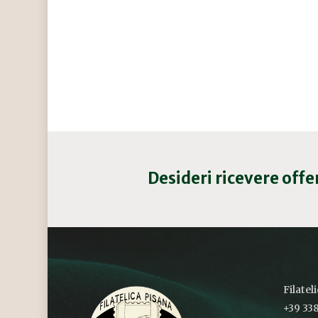
Desideri ricevere off
Filatel
+39 338