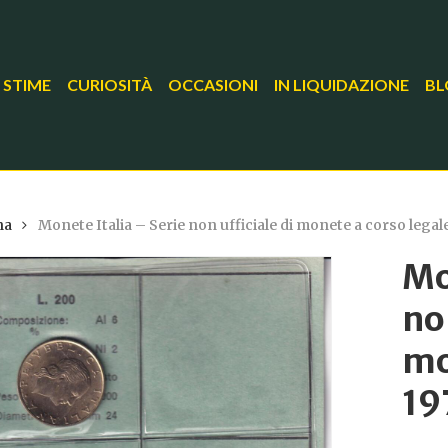
 STIME
CURIOSITÀ
OCCASIONI
IN LIQUIDAZIONE
BL
na
Monete Italia – Serie non ufficiale di monete a corso legal
Mo
no
mo
19