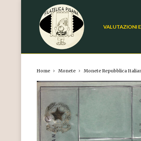
Skip
to
main
VALUTAZIONI E
content
Home
Monete
Monete Repubblica Italia