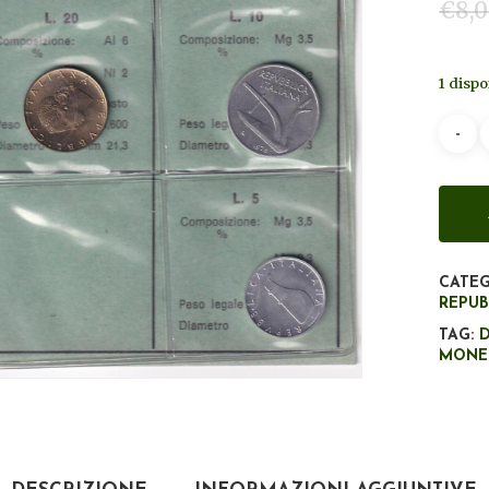
€
8,
1 dispo
CATEG
REPUB
TAG:
D
MONET