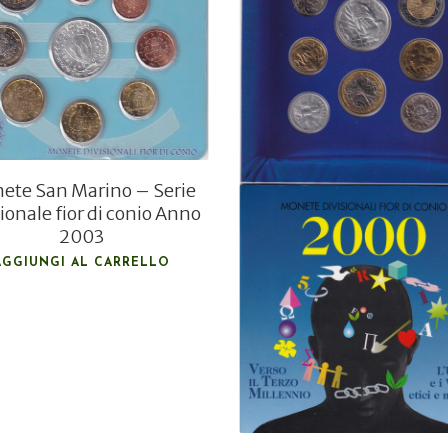
€
115,00
€
105,00
€
120,00
€
110,00
ete San Marino – Serie
sionale fior di conio Anno
2003
AGGIUNGI AL CARRELLO