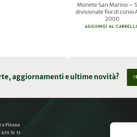
Monete San Marino – S
divisionale fior di conio
2000
AGGIUNGI AL CARRELL
erte, aggiornamenti e ultime novità?
I
ica Pisana
 639 76 33