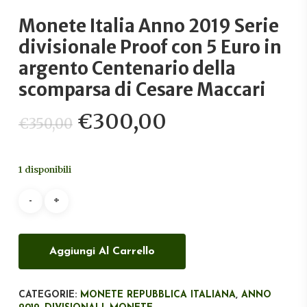
Monete Italia Anno 2019 Serie
divisionale Proof con 5 Euro in
argento Centenario della
scomparsa di Cesare Maccari
Il
Il
€
300,00
€
350,00
prezzo
prezzo
originale
attuale
1 disponibili
era:
è:
€350,00.
€300,00.
Aggiungi Al Carrello
CATEGORIE:
MONETE REPUBBLICA ITALIANA
,
ANNO