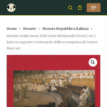
Skip
Menu
to
search
Close
main
Menu
content
Home
Monete
Monete Repubblica Italiana
Monete Italia Anno 2019 Serie divisionale Proof con 5
Euro in argento Centenario della scomparsa di Cesare
Maccari