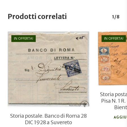
Prodotti correlati
1/8
IN OFFERTA!
IN OFFERTA!
€
90,00
€
30,00
Storia pos
Pisa N. 1 R
Bien
Storia postale. Banco di Roma 28
AGGIU
DIC 1928 a Suvereto