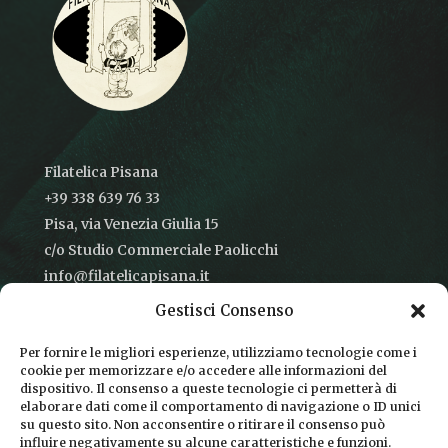
Filatelica Pisana
+39 338 639 76 33
Pisa, via Venezia Giulia 15
c/o Studio Commerciale Paolicchi
info@filatelicapisana.it
Gestisci Consenso
Per fornire le migliori esperienze, utilizziamo tecnologie come i
cookie per memorizzare e/o accedere alle informazioni del
CONDIZIONI DI VENDITA
dispositivo. Il consenso a queste tecnologie ci permetterà di
elaborare dati come il comportamento di navigazione o ID unici
INFORMATIVA SULLA PRIVACY
su questo sito. Non acconsentire o ritirare il consenso può
influire negativamente su alcune caratteristiche e funzioni.