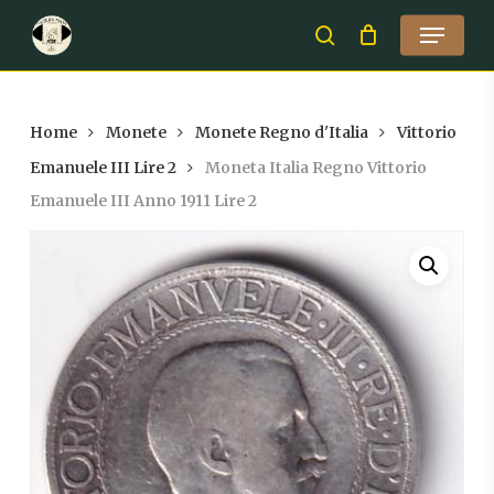
Skip
Menu
to
search
Close
main
Menu
content
Home
Monete
Monete Regno d'Italia
Vittorio
Emanuele III Lire 2
Moneta Italia Regno Vittorio
Emanuele III Anno 1911 Lire 2