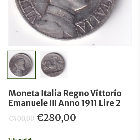
Moneta Italia Regno Vittorio
Emanuele III Anno 1911 Lire 2
Il
Il
€
280,00
€
400,00
prezzo
prezzo
originale
attuale
1 disponibili