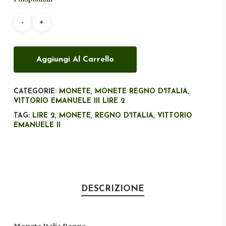
era:
è:
€400,00.
€280,00.
Aggiungi Al Carrello
CATEGORIE:
MONETE
,
MONETE REGNO D'ITALIA
,
VITTORIO EMANUELE III LIRE 2
TAG:
LIRE 2
,
MONETE
,
REGNO D'ITALIA
,
VITTORIO
EMANUELE II
DESCRIZIONE