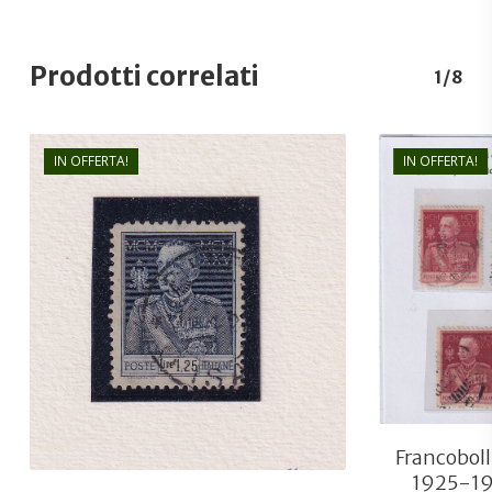
Prodotti correlati
1/8
IN OFFERTA!
IN OFFERTA!
€
30,00
€
20,00
Francoboll
1925-19