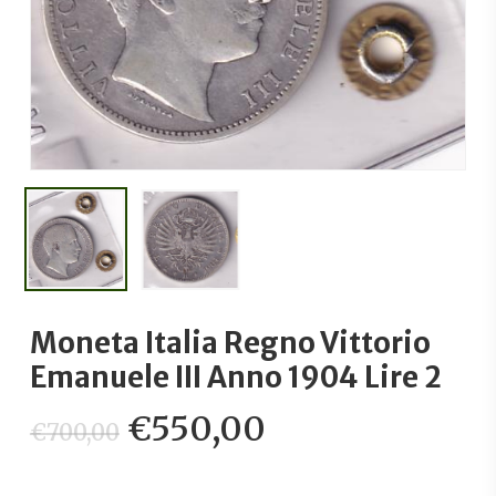
Moneta Italia Regno Vittorio
Emanuele III Anno 1904 Lire 2
Il
Il
€
550,00
€
700,00
prezzo
prezzo
originale
attuale