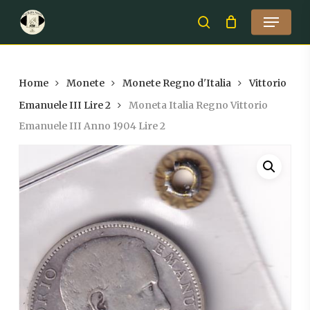
Skip
Menu
to
search
Close
main
Menu
content
Home
Monete
Monete Regno d'Italia
Vittorio
Emanuele III Lire 2
Moneta Italia Regno Vittorio
Emanuele III Anno 1904 Lire 2