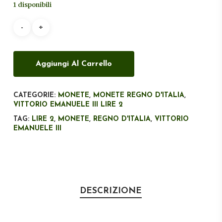
1 disponibili
era:
è:
€700,00.
€550,00.
Aggiungi Al Carrello
CATEGORIE:
MONETE
,
MONETE REGNO D'ITALIA
,
VITTORIO EMANUELE III LIRE 2
TAG:
LIRE 2
,
MONETE
,
REGNO D'ITALIA
,
VITTORIO
EMANUELE III
DESCRIZIONE