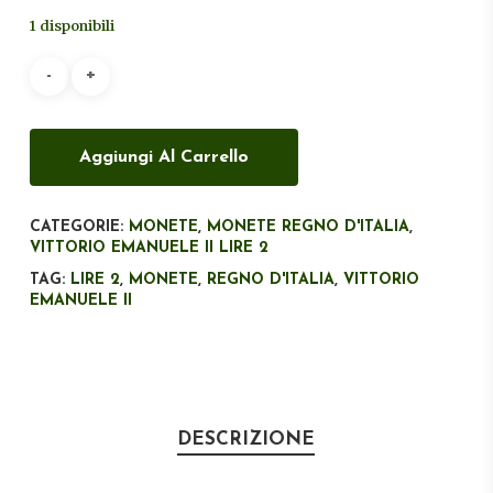
originale
attuale
1 disponibili
era:
è:
€35,00.
€28,00.
Aggiungi Al Carrello
CATEGORIE:
MONETE
,
MONETE REGNO D'ITALIA
,
VITTORIO EMANUELE II LIRE 2
TAG:
LIRE 2
,
MONETE
,
REGNO D'ITALIA
,
VITTORIO
EMANUELE II
DESCRIZIONE