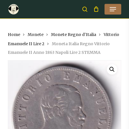
Skip
Menu
to
search
Close
main
Menu
content
Home
Monete
Monete Regno d'Italia
Vittorio
Emanuele II Lire 2
Moneta Italia Regno Vittorio
Emanuele II Anno 1863 Napoli Lire 2 STEMMA