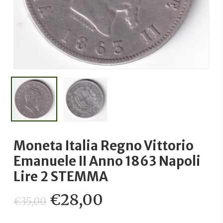
Moneta Italia Regno Vittorio
Emanuele II Anno 1863 Napoli
Lire 2 STEMMA
Il
Il
€
28,00
€
35,00
prezzo
prezzo