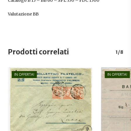
Catalogo B 15 – BB 60 – SPL 350 – FDC 1500
Valutazione BB
Prodotti correlati
1/8
IN OFFERTA!
IN OFFERTA!
€
33,00
€
10,00