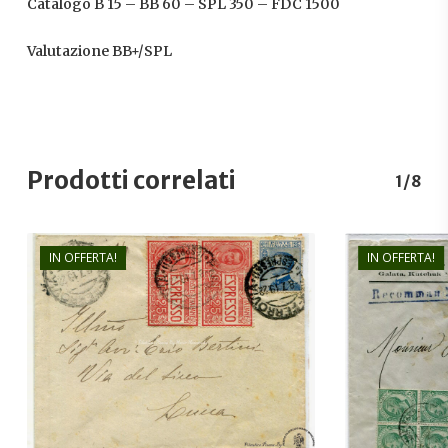
Catalogo B 15 – BB 60 – SPL 350 – FDC 1500
Valutazione BB+/SPL
Prodotti correlati
1/8
IN OFFERTA!
IN OFFERTA!
€
70,00
€
23,00