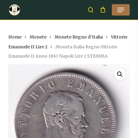
Skip
Menu
to
search
Close
main
Menu
content
Home
Monete
Monete Regno d'Italia
Vittorio
Emanuele II Lire 2
Moneta Italia Regno Vittorio
Emanuele II Anno 1863 Napoli Lire 2 STEMMA