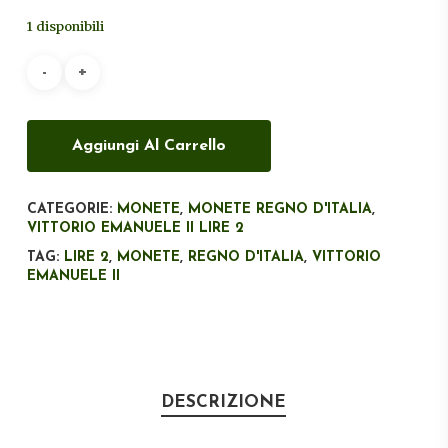
originale
attuale
1 disponibili
era:
è:
€70,00.
€35,00.
Aggiungi Al Carrello
CATEGORIE:
MONETE
,
MONETE REGNO D'ITALIA
,
VITTORIO EMANUELE II LIRE 2
TAG:
LIRE 2
,
MONETE
,
REGNO D'ITALIA
,
VITTORIO
EMANUELE II
DESCRIZIONE