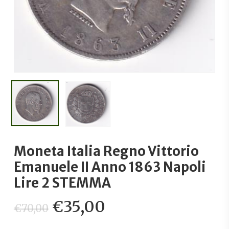
Moneta Italia Regno Vittorio
Emanuele II Anno 1863 Napoli
Lire 2 STEMMA
Il
Il
€
35,00
€
70,00
prezzo
prezzo