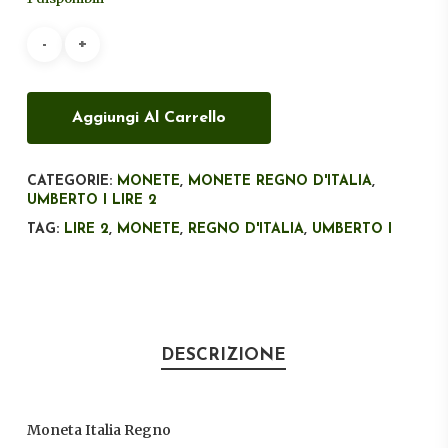
era:
è:
€40,00.
€30,00.
Aggiungi Al Carrello
CATEGORIE:
MONETE
,
MONETE REGNO D'ITALIA
,
UMBERTO I LIRE 2
TAG:
LIRE 2
,
MONETE
,
REGNO D'ITALIA
,
UMBERTO I
DESCRIZIONE
Moneta Italia Regno