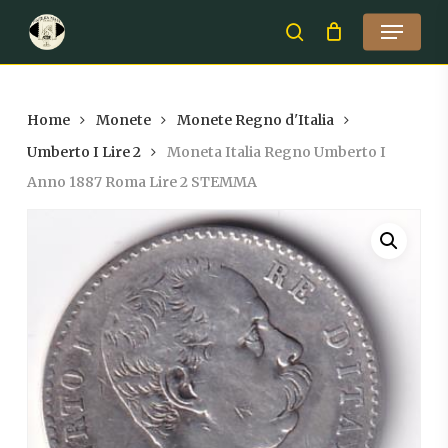
Skip
Menu
to
search
Close
main
Menu
content
Home
Monete
Monete Regno d'Italia
Umberto I Lire 2
Moneta Italia Regno Umberto I
Anno 1887 Roma Lire 2 STEMMA