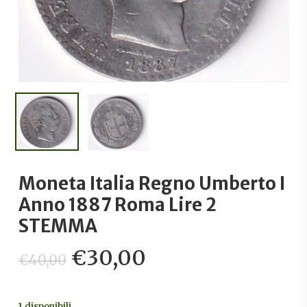
Moneta Italia Regno Umberto I
Anno 1887 Roma Lire 2
STEMMA
Il
Il
€
30,00
€
40,00
prezzo
prezzo
originale
attuale
1 disponibili