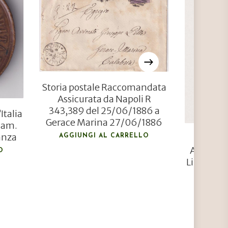
€
381,00
€
125,00
Storia postale Raccomandata
Assicurata da Napoli R
343,389 del 25/06/1886 a
Italia
Gerace Marina 27/06/1886
iam.
anza
AGGIUNGI AL CARRELLO
Francob
Anno 188
O
Lire 5 ver
AGGIU