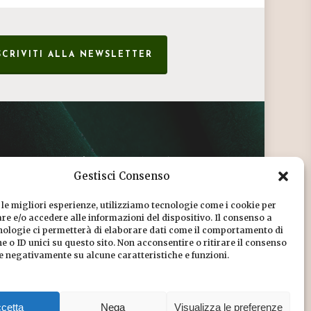
SCRIVITI ALLA NEWSLETTER
CONDIZIONI DI VENDITA
Gestisci Consenso
INFORMATIVA SULLA PRIVACY
 le migliori esperienze, utilizziamo tecnologie come i cookie per
COOKIE POLICY
e e/o accedere alle informazioni del dispositivo. Il consenso a
nologie ci permetterà di elaborare dati come il comportamento di
DICONO DI NOI
 o ID unici su questo sito. Non acconsentire o ritirare il consenso
re negativamente su alcune caratteristiche e funzioni.
CHI SIAMO
cetta
Nega
Visualizza le preferenze