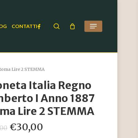
search
FACEBOOK
OG
CONTATTI
Menu
 Roma Lire 2 STEMMA
neta Italia Regno
berto I Anno 1887
ma Lire 2 STEMMA
Il
Il
€
30,00
,00
prezzo
prezzo