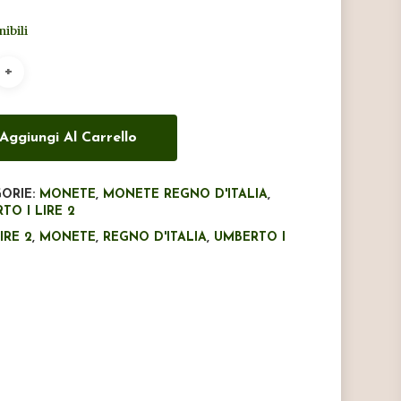
originale
attuale
nibili
era:
è:
€40,00.
€30,00.
Aggiungi Al Carrello
ORIE:
MONETE
,
MONETE REGNO D'ITALIA
,
TO I LIRE 2
IRE 2
,
MONETE
,
REGNO D'ITALIA
,
UMBERTO I