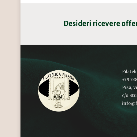
Desideri ricevere off
Filatel
+39 338
Pisa, v
c/o St
info@fi