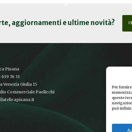
erte, aggiornamenti e ultime novità?
I
ica Pisana
 639 76 33
ia Venezia Giulia 15
Per fornire
udio Commerciale Paolicchi
memorizzar
queste tec
latelicapisana.it
navigazione
può influi
Ac