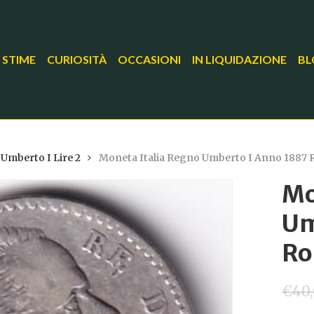
 STIME
CURIOSITÀ
OCCASIONI
IN LIQUIDAZIONE
BL
Umberto I Lire 2
Moneta Italia Regno Umberto I Anno 1887
Mo
Um
Ro
€
40