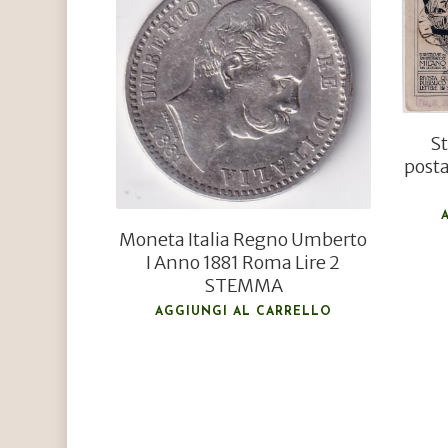
€
30,00
€
25,00
St
post
Moneta Italia Regno Umberto
I Anno 1881 Roma Lire 2
STEMMA
AGGIUNGI AL CARRELLO