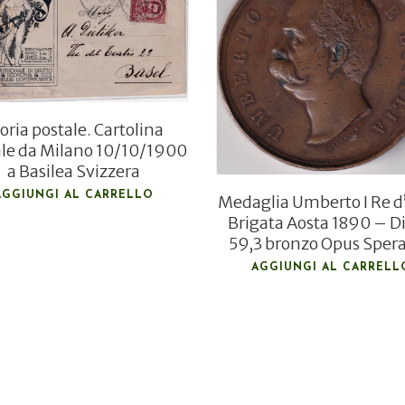
€
27,00
€
100,00
€
85,00
oria postale. Cartolina
ale da Milano 10/10/1900
a Basilea Svizzera
AGGIUNGI AL CARRELLO
Medaglia Umberto I Re d’
Brigata Aosta 1890 – D
59,3 bronzo Opus Sper
AGGIUNGI AL CARRELL