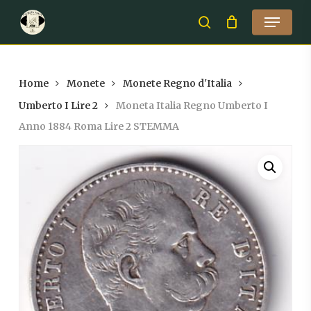
Skip
Menu
to
search
Close
main
Menu
content
Home
Monete
Monete Regno d'Italia
Umberto I Lire 2
Moneta Italia Regno Umberto I
Anno 1884 Roma Lire 2 STEMMA