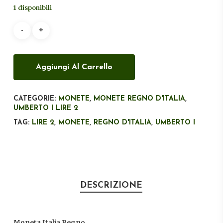
originale
attuale
1 disponibili
era:
è:
€100,00.
€55,00.
Aggiungi Al Carrello
CATEGORIE:
MONETE
,
MONETE REGNO D'ITALIA
,
UMBERTO I LIRE 2
TAG:
LIRE 2
,
MONETE
,
REGNO D'ITALIA
,
UMBERTO I
DESCRIZIONE
Moneta Italia Regno