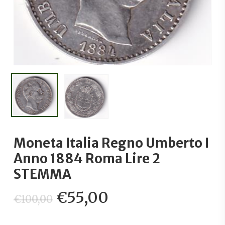
Moneta Italia Regno Umberto I
Anno 1884 Roma Lire 2
STEMMA
Il
Il
€
55,00
€
100,00
prezzo
prezzo