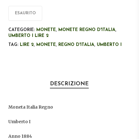
originale
attuale
era:
è:
ESAURITO
€40,00.
€25,00.
CATEGORIE:
MONETE
,
MONETE REGNO D'ITALIA
,
UMBERTO I LIRE 2
TAG:
LIRE 2
,
MONETE
,
REGNO D'ITALIA
,
UMBERTO I
DESCRIZIONE
Moneta Italia Regno
Umberto I
Anno 1884