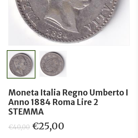
Moneta Italia Regno Umberto I
Anno 1884 Roma Lire 2
STEMMA
Il
Il
€
25,00
€
40,00
prezzo
prezzo