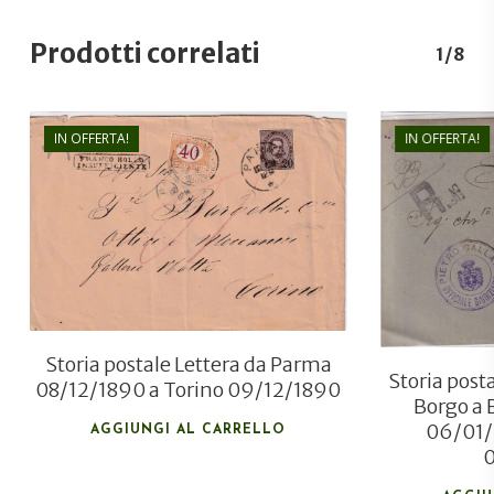
Prodotti correlati
1/8
IN OFFERTA!
IN OFFERTA!
€
690,00
€
200,00
Storia postale Lettera da Parma
Storia pos
08/12/1890 a Torino 09/12/1890
Borgo a 
06/01/
AGGIUNGI AL CARRELLO