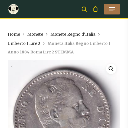
Skip
Menu
to
search
Close
main
Menu
content
Home
Monete
Monete Regno d'Italia
Umberto I Lire 2
Moneta Italia Regno Umberto I
Anno 1884 Roma Lire 2 STEMMA