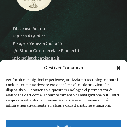
Filatelica Pisana
+39 338 639 76 33
Pisa, via Venezia Giulia 15
c/o Studio Commerciale Paolicchi
info@filatelicapisana.it
Gestisci Consenso
Per fornire le migliori esperienze, utilizziamo tecnologie come i
cookie per memorizzare e/o accedere alle informazioni del
CONDIZIONI DI VENDITA
dispositivo. Il consenso a queste tecnologie ci permetterà di
elaborare dati come il comportamento di navigazione o ID unici
INFORMATIVA SULLA PRIVACY
su questo sito. Non acconsentire o ritirare il consenso può
influire negativamente su alcune caratteristiche e funzioni.
COOKIE POLICY
DICONO DI NOI
Accetta
CHI SIAMO