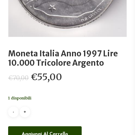
Moneta Italia Anno 1997 Lire
10.000 Tricolore Argento
Il
Il
€
55,00
€
70,00
prezzo
prezzo
originale
attuale
1 disponibili
era:
è:
€70,00.
€55,00.
Aggiungi Al Carrello