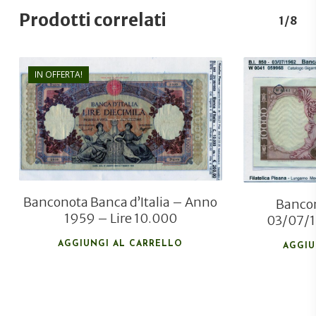
Prodotti correlati
1/8
IN OFFERTA!
€
200,00
€
150,00
Banconota Banca d’Italia – Anno
Bancon
1959 – Lire 10.000
03/07/1
AGGIUNGI AL CARRELLO
AGGIU