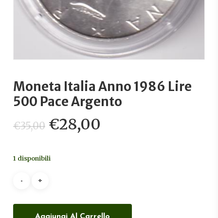
Moneta Italia Anno 1986 Lire
500 Pace Argento
Il
Il
€
28,00
€
35,00
prezzo
prezzo
originale
attuale
1 disponibili
era:
è:
€35,00.
€28,00.
Aggiungi Al Carrello