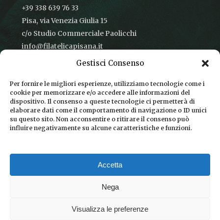
+39 338 639 76 33
Pisa, via Venezia Giulia 15
c/o Studio Commerciale Paolicchi
info@filatelicapisana.it
Gestisci Consenso
Per fornire le migliori esperienze, utilizziamo tecnologie come i
cookie per memorizzare e/o accedere alle informazioni del
CONDIZIONI DI VENDITA
dispositivo. Il consenso a queste tecnologie ci permetterà di
elaborare dati come il comportamento di navigazione o ID unici
INFORMATIVA SULLA PRIVACY
su questo sito. Non acconsentire o ritirare il consenso può
influire negativamente su alcune caratteristiche e funzioni.
COOKIE POLICY
DICONO DI NOI
Accetta
CHI SIAMO
Nega
Visualizza le preferenze
© 2026 Filatelica Pisana.