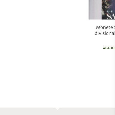
Monete S
divisiona
AGGIU