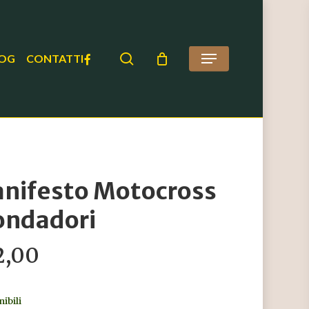
search
FACEBOOK
OG
CONTATTI
Menu
nifesto Motocross
ndadori
2,00
nibili