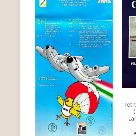
€
3,00
retr
La