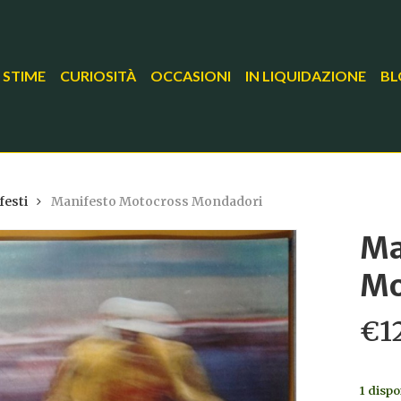
 STIME
CURIOSITÀ
OCCASIONI
IN LIQUIDAZIONE
BL
festi
Manifesto Motocross Mondadori
Ma
Mo
€
1
1 dispo