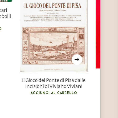
€
300,00
tari
€
150,00
obolli
O
Manifes
Il Gioco del Ponte di Pisa dalle
incisioni di Viviano Viviani
AGGIU
AGGIUNGI AL CARRELLO