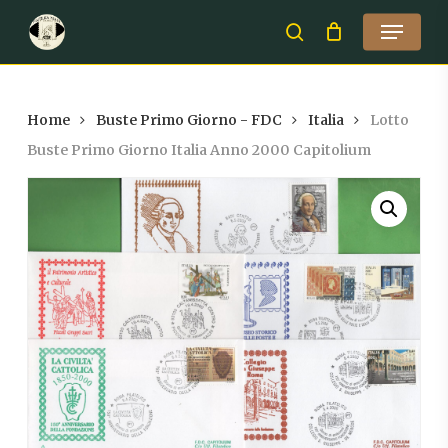
Skip
Menu
to
search
Close
main
Menu
content
Home
Buste Primo Giorno - FDC
Italia
Lotto
Buste Primo Giorno Italia Anno 2000 Capitolium