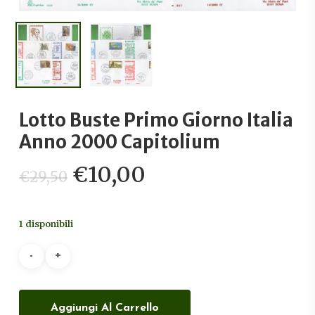
Lotto Buste Primo Giorno Italia
Anno 2000 Capitolium
Il
Il
€
10,00
€
29,50
prezzo
prezzo
originale
attuale
1 disponibili
era:
è:
€29,50.
€10,00.
Aggiungi Al Carrello