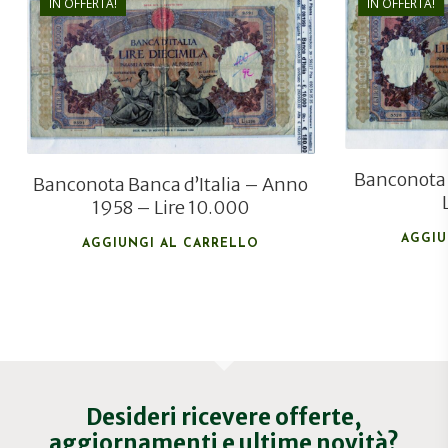
IN OFFERTA!
IN OFFERTA!
€
180,00
€
120,00
Banconota 
Banconota Banca d’Italia – Anno
1958 – Lire 10.000
AGGIU
AGGIUNGI AL CARRELLO
Desideri ricevere offerte,
aggiornamenti e ultime novità?