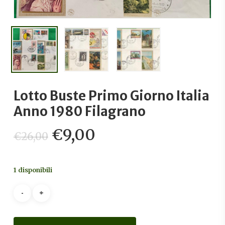
Lotto Buste Primo Giorno Italia
Anno 1980 Filagrano
Il
Il
€
9,00
€
26,00
prezzo
prezzo
originale
attuale
1 disponibili
era:
è:
€26,00.
€9,00.