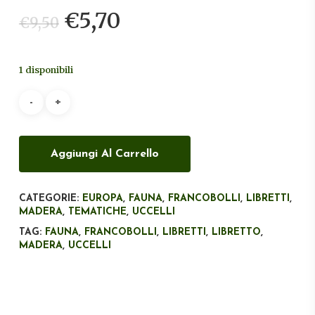
Il
Il
€
5,70
€
9,50
prezzo
prezzo
originale
attuale
1 disponibili
era:
è:
€9,50.
€5,70.
Aggiungi Al Carrello
CATEGORIE:
EUROPA
,
FAUNA
,
FRANCOBOLLI
,
LIBRETTI
,
MADERA
,
TEMATICHE
,
UCCELLI
TAG:
FAUNA
,
FRANCOBOLLI
,
LIBRETTI
,
LIBRETTO
,
MADERA
,
UCCELLI