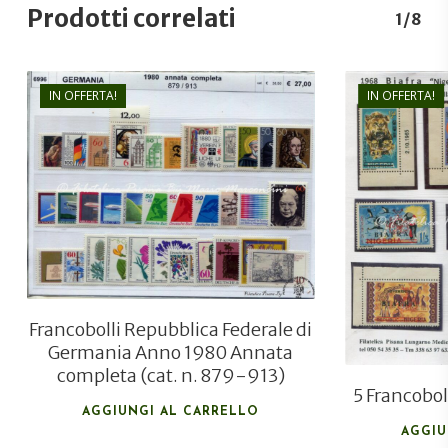
Prodotti correlati
1/8
IN OFFERTA!
IN OFFERTA!
€
46,80
€
31,50
Francobolli Repubblica Federale di
Germania Anno 1980 Annata
completa (cat. n. 879-913)
5 Francobol
AGGIUNGI AL CARRELLO
AGGIU