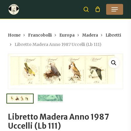
Skip
Menu
to
search
Close
main
Menu
content
Home
Francobolli
Europa
Madera
Libretti
Libretto Madera Anno 1987 Uccelli (Lb 111)
Libretto Madera Anno 1987
Uccelli (Lb 111)