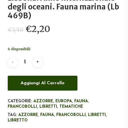
degli oceani. Fauna marina (Lb
469B)
Il
Il
€
2,20
€
3,50
prezzo
prezzo
originale
attuale
6 disponibili
era:
è:
€3,50.
€2,20.
Aggiungi Al Carrello
CATEGORIE:
AZZORRE
,
EUROPA
,
FAUNA
,
FRANCOBOLLI
,
LIBRETTI
,
TEMATICHE
TAG:
AZZORRE
,
FAUNA
,
FRANCOBOLLI
,
LIBRETTI
,
LIBRETTO