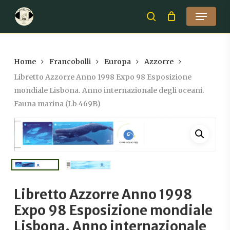
Skip
Menu
to
search
Close
main
Menu
content
Home
Francobolli
Europa
Azzorre
Libretto Azzorre Anno 1998 Expo 98 Esposizione
mondiale Lisbona. Anno internazionale degli oceani.
Fauna marina (Lb 469B)
Libretto Azzorre Anno 1998
Expo 98 Esposizione mondiale
Lisbona. Anno internazionale