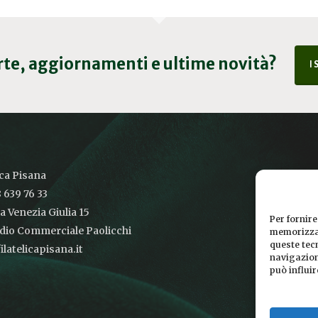
erte, aggiornamenti e ultime novità?
I
ica Pisana
 639 76 33
ia Venezia Giulia 15
Per fornire
udio Commerciale Paolicchi
memorizzar
queste tec
latelicapisana.it
navigazione
può influi