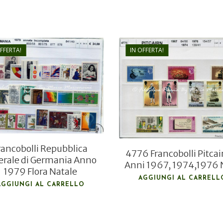
OFFERTA!
IN OFFERTA!
€
24,00
€
15,00
€
10,00
€
7,20
rancobolli Repubblica
4776 Francobolli Pitcai
erale di Germania Anno
Anni 1967, 1974,1976 
1979 Flora Natale
AGGIUNGI AL CARRELL
AGGIUNGI AL CARRELLO