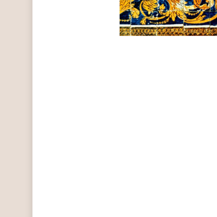
Hit enter to search or ESC to close