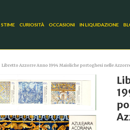
 STIME
CURIOSITÀ
OCCASIONI
IN LIQUIDAZIONE
BL
Libretto Azzorre Anno 1994 Maioliche portoghesi nelle Azzorre
Li
19
po
Az