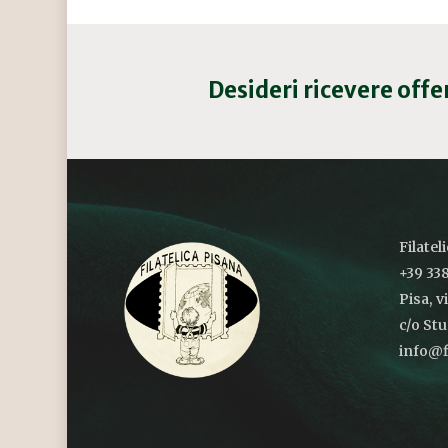
Desideri ricevere off
Filatel
+39 338
Pisa, v
c/o St
info@fi