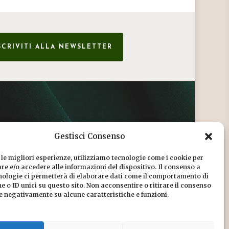
SCRIVITI ALLA NEWSLETTER
CONDIZIONI DI VENDITA
Gestisci Consenso
INFORMATIVA SULLA PRIVACY
 le migliori esperienze, utilizziamo tecnologie come i cookie per
COOKIE POLICY
e e/o accedere alle informazioni del dispositivo. Il consenso a
nologie ci permetterà di elaborare dati come il comportamento di
DICONO DI NOI
 o ID unici su questo sito. Non acconsentire o ritirare il consenso
re negativamente su alcune caratteristiche e funzioni.
CHI SIAMO