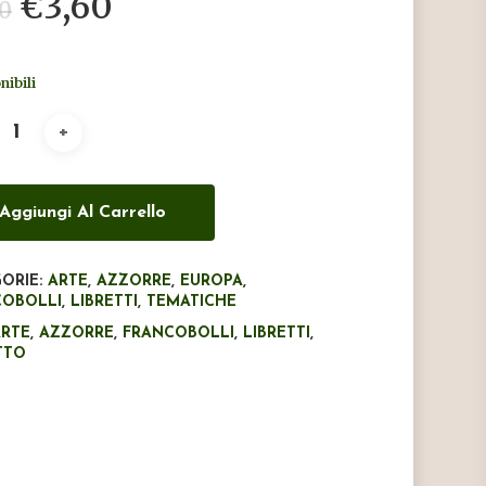
Il
Il
€
3,60
00
prezzo
prezzo
originale
attuale
nibili
era:
è:
€6,00.
€3,60.
Aggiungi Al Carrello
ORIE:
ARTE
,
AZZORRE
,
EUROPA
,
COBOLLI
,
LIBRETTI
,
TEMATICHE
ARTE
,
AZZORRE
,
FRANCOBOLLI
,
LIBRETTI
,
TTO