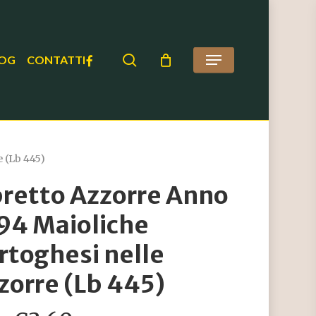
search
FACEBOOK
OG
CONTATTI
Menu
 (Lb 445)
bretto Azzorre Anno
94 Maioliche
rtoghesi nelle
zorre (Lb 445)