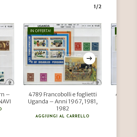
1/2
IN OFFERTA!
IN OFFERTA
€
17,00
€
11,50
rn –
4789 Francobolli e foglietti
4777 Fra
NAVI
Uganda – Anni 1967, 1981,
Anni 1
1982
O
AGGIU
AGGIUNGI AL CARRELLO