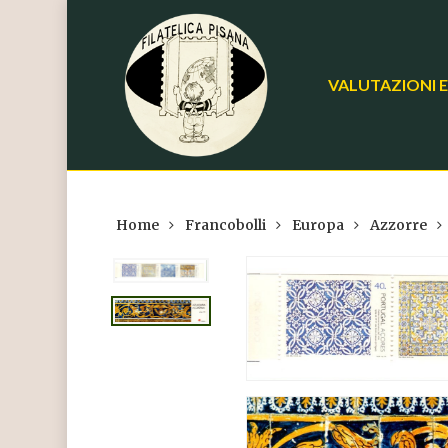
Skip
to
main
VALUTAZIONI E
content
Home
Francobolli
Europa
Azzorre