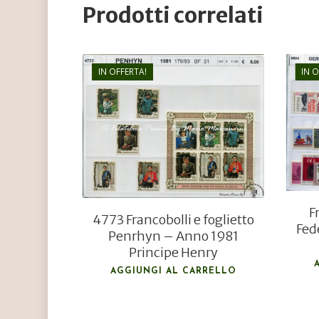
Prodotti correlati
IN OFFERTA!
IN 
€
8,00
€
5,80
F
4773 Francobolli e foglietto
Fed
Penrhyn – Anno 1981
Principe Henry
AGGIUNGI AL CARRELLO