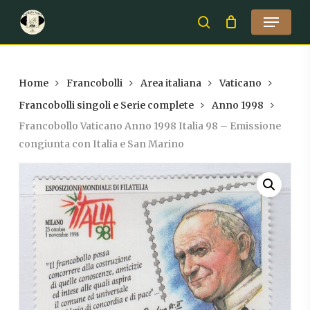
Skip
Menu
to
search
Close
main
Menu
content
Home
Francobolli
Area italiana
Vaticano
Francobolli singoli e Serie complete
Anno 1998
Francobollo Vaticano Anno 1998 Italia 98 – Emissione
congiunta con Italia e San Marino