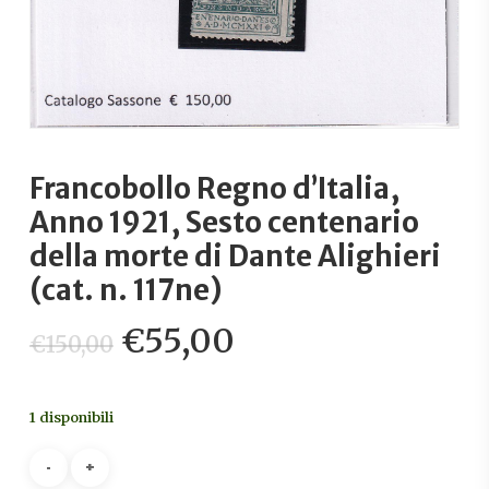
Francobollo Regno d’Italia,
Anno 1921, Sesto centenario
della morte di Dante Alighieri
(cat. n. 117ne)
Il
Il
€
55,00
€
150,00
prezzo
prezzo
originale
attuale
1 disponibili
era:
è:
€150,00.
€55,00.