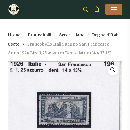
Skip
Menu
to
search
Close
main
Menu
content
Home
Francobolli
Area italiana
Regno d'Italia
Usato
Francobollo Italia Regno San Francesco –
Anno 1926 Lire 1,25 azzurro Dentellatura 14 x 13 1/2