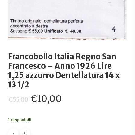
Francobollo Italia Regno San
Francesco – Anno 1926 Lire
1,25 azzurro Dentellatura 14 x
13 1/2
Il
Il
€
10,00
€
55,00
prezzo
prezzo
originale
attuale
1 disponibili
era:
è:
€55,00.
€10,00.