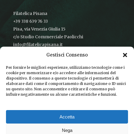
Filatelica Pisana
+39 338 639 76 33
Pisa, via Venezia Giulia 15
c/o Studio Commerciale Paolicchi
info@filatelicapisana.it
Gestisci Consenso
Per fornire le migliori esperienze, utilizziamo tecnologie come i
cookie per memorizzare e/o accedere alle informazioni del
CONDIZIONI DI VENDITA
dispositivo. Il consenso a queste tecnologie ci permetterà di
elaborare dati come il comportamento di navigazione o ID unici
INFORMATIVA SULLA PRIVACY
su questo sito. Non acconsentire o ritirare il consenso può
influire negativamente su alcune caratteristiche e funzioni.
COOKIE POLICY
DICONO DI NOI
Accetta
CHI SIAMO
Nega