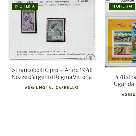
IN OFFERTA!
IN OFFERTA!
€
45,00
€
25,00
6 Francobolli Cipro – Anno 1948
4785 Fra
Nozze d’argento Regina Vittoria
Uganda 
AGGIUNGI AL CARRELLO
AGGIU