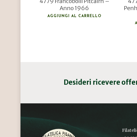
4779 Francobolli Pitcairn –
477
Anno 1966
Penh
AGGIUNGI AL CARRELLO
Desideri ricevere off
Filatel