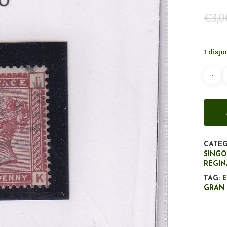
€
3,0
1 dispo
CATEG
SINGO
REGIN
TAG:
E
GRAN