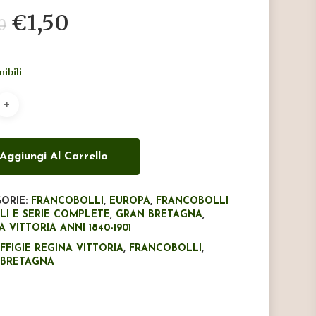
Il
Il
€
1,50
0
prezzo
prezzo
originale
attuale
nibili
era:
è:
€3,00.
€1,50.
Aggiungi Al Carrello
ORIE:
FRANCOBOLLI
,
EUROPA
,
FRANCOBOLLI
LI E SERIE COMPLETE
,
GRAN BRETAGNA
,
A VITTORIA ANNI 1840-1901
FFIGIE REGINA VITTORIA
,
FRANCOBOLLI
,
 BRETAGNA