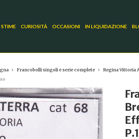
 STIME
CURIOSITÀ
OCCASIONI
IN LIQUIDAZIONE
BL
agna
Francobolli singoli e serie complete
Regina Vittoria 
sso
Fr
Br
Ef
P.