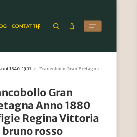
search
FACEBOOK
OG
CONTATTI
Menu
Anni 1840-1901
Francobollo Gran Bretagna
ancobollo Gran
etagna Anno 1880
figie Regina Vittoria
1 bruno rosso