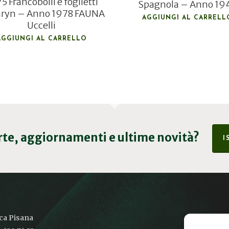
5 Francobolli e foglietti
Spagnola – Anno 19
ryn – Anno 1978 FAUNA
AGGIUNGI AL CARRELL
Uccelli
AGGIUNGI AL CARRELLO
erte, aggiornamenti e ultime novità?
I
ica Pisana