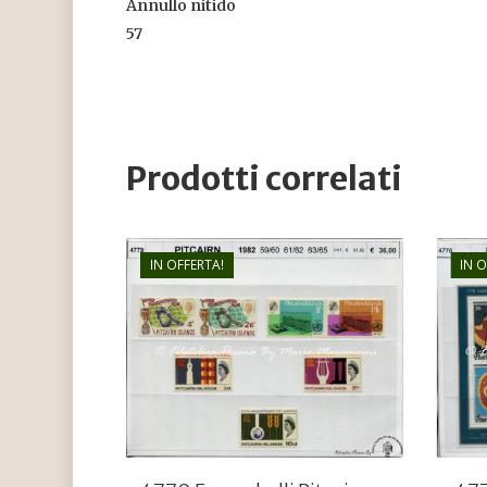
Annullo nitido
57
Prodotti correlati
IN OFFERTA!
IN 
€
36,00
€
26,00