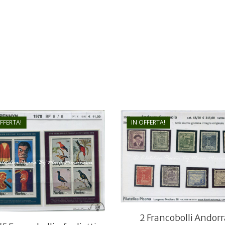
OFFERTA!
IN OFFERTA!
€
130,00
€
11,00
€
90,00
€
7,50
2 Francobolli Andorr