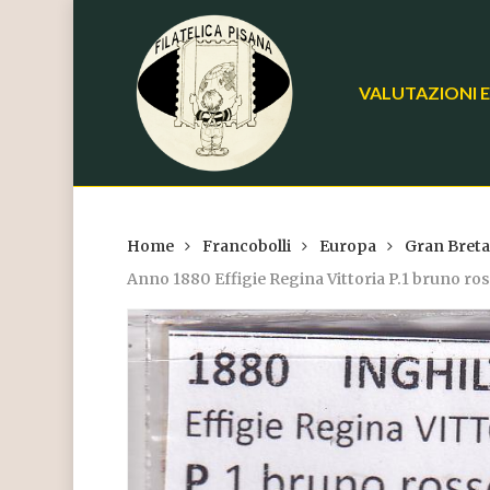
Skip
to
main
VALUTAZIONI E
content
Home
Francobolli
Europa
Gran Bret
Anno 1880 Effigie Regina Vittoria P.1 bruno ro