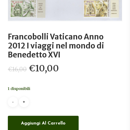
Francobolli Vaticano Anno
2012 I viaggi nel mondo di
Benedetto XVI
Il
Il
€
10,00
€
16,00
prezzo
prezzo
originale
attuale
1 disponibili
era:
è:
€16,00.
€10,00.
Aggiungi Al Carrello