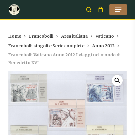
Skip
Menu
to
search
Close
main
Menu
content
Home
Francobolli
Area italiana
Vaticano
Francobolli singoli e Serie complete
Anno 2012
Francobolli Vaticano Anno 2012 I viaggi nel mondo di
Benedetto XVI