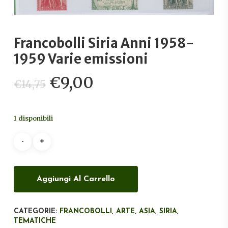
Francobolli Siria Anni 1958-
1959 Varie emissioni
Il
Il
€
9,00
€
14,75
prezzo
prezzo
originale
attuale
1 disponibili
era:
è:
€14,75.
€9,00.
Aggiungi Al Carrello
CATEGORIE:
FRANCOBOLLI
,
ARTE
,
ASIA
,
SIRIA
,
TEMATICHE