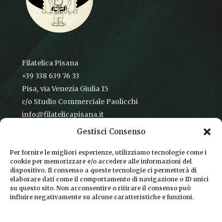
Filatelica Pisana
+39 338 639 76 33
Pisa, via Venezia Giulia 15
c/o Studio Commerciale Paolicchi
info@filatelicapisana.it
Gestisci Consenso
Per fornire le migliori esperienze, utilizziamo tecnologie come i
cookie per memorizzare e/o accedere alle informazioni del
CONDIZIONI DI VENDITA
dispositivo. Il consenso a queste tecnologie ci permetterà di
elaborare dati come il comportamento di navigazione o ID unici
INFORMATIVA SULLA PRIVACY
su questo sito. Non acconsentire o ritirare il consenso può
influire negativamente su alcune caratteristiche e funzioni.
COOKIE POLICY
DICONO DI NOI