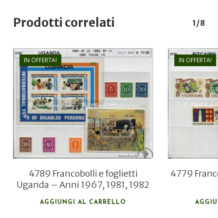
Prodotti correlati
1/8
IN OFFERTA!
IN OFFERTA!
€
17,00
€
11,50
4789 Francobolli e foglietti
4779 Franco
Uganda – Anni 1967, 1981, 1982
AGGIUNGI AL CARRELLO
AGGIU