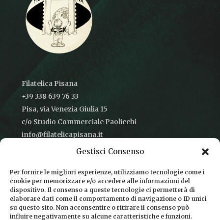
Filatelica Pisana
+39 338 639 76 33
Pisa, via Venezia Giulia 15
c/o Studio Commerciale Paolicchi
info@filatelicapisana.it
Gestisci Consenso
Per fornire le migliori esperienze, utilizziamo tecnologie come i
cookie per memorizzare e/o accedere alle informazioni del
CONDIZIONI DI VENDITA
dispositivo. Il consenso a queste tecnologie ci permetterà di
elaborare dati come il comportamento di navigazione o ID unici
INFORMATIVA SULLA PRIVACY
su questo sito. Non acconsentire o ritirare il consenso può
influire negativamente su alcune caratteristiche e funzioni.