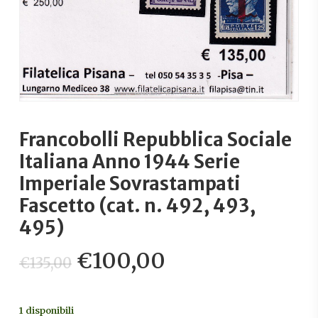
Francobolli Repubblica Sociale
Italiana Anno 1944 Serie
Imperiale Sovrastampati
Fascetto (cat. n. 492, 493,
495)
Il
Il
€
100,00
€
135,00
prezzo
prezzo
originale
attuale
1 disponibili