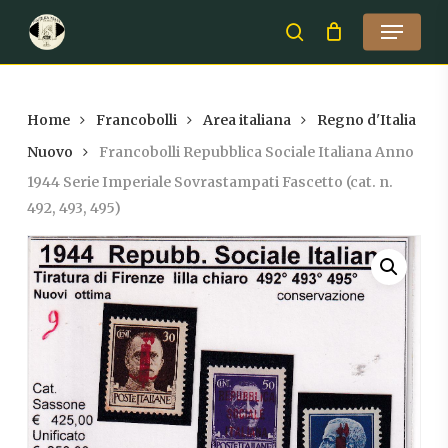
Skip
Menu
to
search
Close
main
Menu
content
Home
Francobolli
Area italiana
Regno d'Italia
Nuovo
Francobolli Repubblica Sociale Italiana Anno
1944 Serie Imperiale Sovrastampati Fascetto (cat. n.
492, 493, 495)