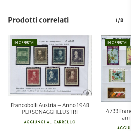
Prodotti correlati
1/8
IN OFFERTA!
IN OFFERTA!
€
40,00
€
28,00
Francobolli Austria – Anno 1948
4733 Fran
PERSONAGGI ILLUSTRI
ann
AGGIUNGI AL CARRELLO
AGGIU