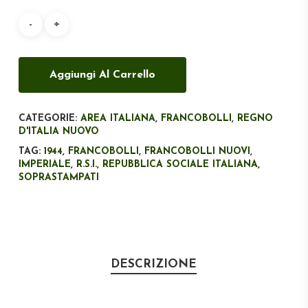
era:
è:
€135,00.
€100,00.
Aggiungi Al Carrello
CATEGORIE:
AREA ITALIANA
,
FRANCOBOLLI
,
REGNO
D'ITALIA NUOVO
TAG:
1944
,
FRANCOBOLLI
,
FRANCOBOLLI NUOVI
,
IMPERIALE
,
R.S.I.
,
REPUBBLICA SOCIALE ITALIANA
,
SOPRASTAMPATI
DESCRIZIONE