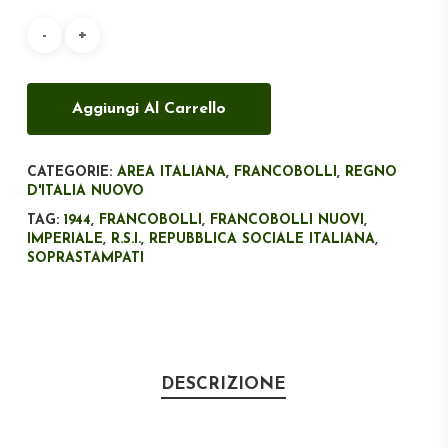
era:
è:
€135,00.
€100,00.
Aggiungi Al Carrello
CATEGORIE:
AREA ITALIANA
,
FRANCOBOLLI
,
REGNO
D'ITALIA NUOVO
TAG:
1944
,
FRANCOBOLLI
,
FRANCOBOLLI NUOVI
,
IMPERIALE
,
R.S.I.
,
REPUBBLICA SOCIALE ITALIANA
,
SOPRASTAMPATI
DESCRIZIONE