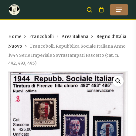
Skip
Menu
to
search
Close
main
Menu
content
Home
Francobolli
Area italiana
Regno d'Italia
Nuovo
Francobolli Repubblica Sociale Italiana Anno
1944 Serie Imperiale Sovrastampati Fascetto (cat. n.
492, 493, 495)