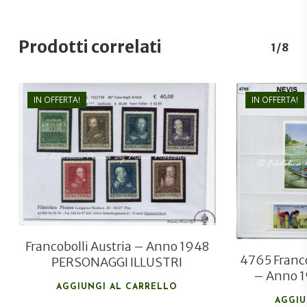
Prodotti correlati
1/8
IN OFFERTA!
IN OFFERTA!
€
40,00
€
28,00
Francobolli Austria – Anno 1948
4765 Franco
PERSONAGGI ILLUSTRI
– Anno 1
AGGIUNGI AL CARRELLO
AGGIU