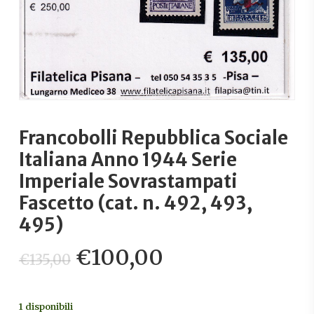
Francobolli Repubblica Sociale
Italiana Anno 1944 Serie
Imperiale Sovrastampati
Fascetto (cat. n. 492, 493,
495)
Il
Il
€
100,00
€
135,00
prezzo
prezzo
originale
attuale
1 disponibili