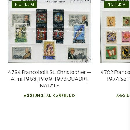
IN OFFERTA!
IN OFFERTA!
€
5,00
€
3,80
4784 Francobolli St. Christopher –
4782 Franco
Anni 1968, 1969, 1973 QUADRI,
1974 Seri
NATALE
AGGIUNGI AL CARRELLO
AGGIU