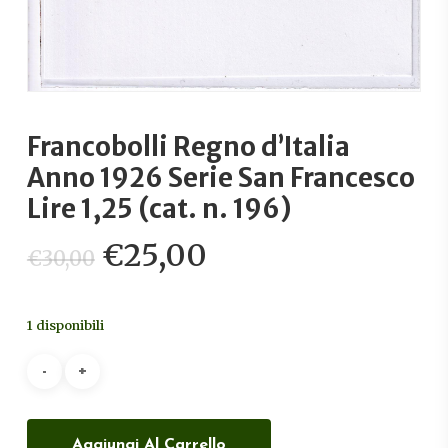
Francobolli Regno d’Italia
Anno 1926 Serie San Francesco
Lire 1,25 (cat. n. 196)
Il
Il
€
25,00
€
30,00
prezzo
prezzo
originale
attuale
1 disponibili
era:
è:
€30,00.
€25,00.
Aggiungi Al Carrello