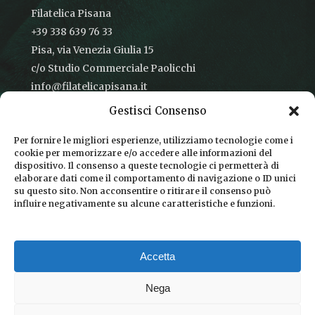
Filatelica Pisana
+39 338 639 76 33
Pisa, via Venezia Giulia 15
c/o Studio Commerciale Paolicchi
info@filatelicapisana.it
Gestisci Consenso
Per fornire le migliori esperienze, utilizziamo tecnologie come i
cookie per memorizzare e/o accedere alle informazioni del
CONDIZIONI DI VENDITA
dispositivo. Il consenso a queste tecnologie ci permetterà di
elaborare dati come il comportamento di navigazione o ID unici
INFORMATIVA SULLA PRIVACY
su questo sito. Non acconsentire o ritirare il consenso può
influire negativamente su alcune caratteristiche e funzioni.
COOKIE POLICY
DICONO DI NOI
Accetta
CHI SIAMO
Nega