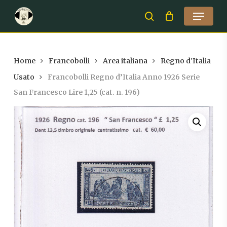
Skip
Menu
to
search
Close
main
Menu
content
Home
Francobolli
Area italiana
Regno d'Italia
Usato
Francobolli Regno d’Italia Anno 1926 Serie
San Francesco Lire 1,25 (cat. n. 196)