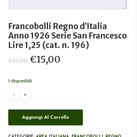
Francobolli Regno d’Italia
Anno 1926 Serie San Francesco
Lire 1,25 (cat. n. 196)
Il
Il
€
15,00
€
17,00
prezzo
prezzo
originale
attuale
1 disponibili
era:
è:
€17,00.
€15,00.
Aggiungi Al Carrello
CATEGORIE:
AREA ITALIANA
,
FRANCOBOLLI
,
REGNO