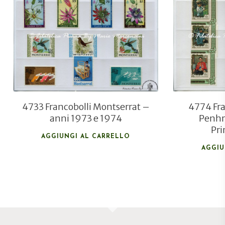
€
37,00
€
26,00
4733 Francobolli Montserrat –
4774 Fra
anni 1973 e 1974
Penhr
Pri
AGGIUNGI AL CARRELLO
AGGIU