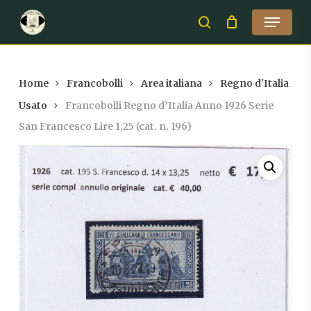
Skip
Menu
to
search
Close
main
Menu
content
Home
Francobolli
Area italiana
Regno d'Italia
Usato
Francobolli Regno d’Italia Anno 1926 Serie
San Francesco Lire 1,25 (cat. n. 196)