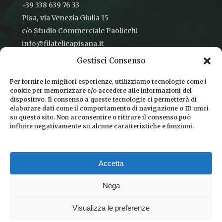
+39 338 639 76 33
Pisa, via Venezia Giulia 15
c/o Studio Commerciale Paolicchi
info@filatelicapisana.it
Gestisci Consenso
Per fornire le migliori esperienze, utilizziamo tecnologie come i
cookie per memorizzare e/o accedere alle informazioni del
CONDIZIONI DI VENDITA
dispositivo. Il consenso a queste tecnologie ci permetterà di
elaborare dati come il comportamento di navigazione o ID unici
INFORMATIVA SULLA PRIVACY
su questo sito. Non acconsentire o ritirare il consenso può
influire negativamente su alcune caratteristiche e funzioni.
COOKIE POLICY
DICONO DI NOI
Accetta
CHI SIAMO
Nega
Visualizza le preferenze
© 2026 Filatelica Pisana.