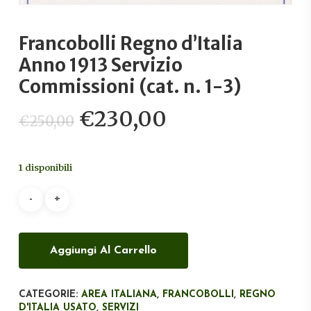
Francobolli Regno d’Italia
Anno 1913 Servizio
Commissioni (cat. n. 1-3)
Il
Il
€
230,00
€
250,00
prezzo
prezzo
originale
attuale
1 disponibili
era:
è:
€250,00.
€230,00.
Aggiungi Al Carrello
CATEGORIE:
AREA ITALIANA
,
FRANCOBOLLI
,
REGNO
D'ITALIA USATO
,
SERVIZI