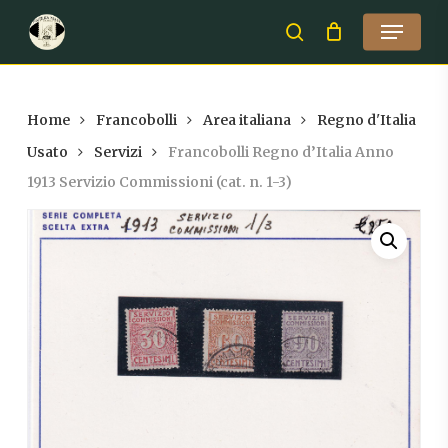
Skip
Menu
to
search
Close
main
Menu
content
Home
Francobolli
Area italiana
Regno d'Italia
Usato
Servizi
Francobolli Regno d’Italia Anno
1913 Servizio Commissioni (cat. n. 1-3)