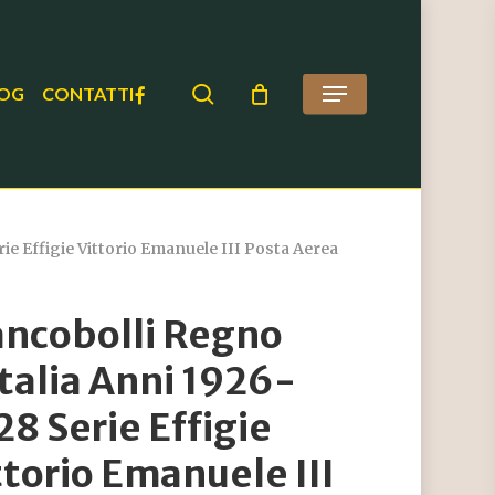
search
FACEBOOK
OG
CONTATTI
Menu
ie Effigie Vittorio Emanuele III Posta Aerea
ancobolli Regno
Italia Anni 1926-
28 Serie Effigie
ttorio Emanuele III