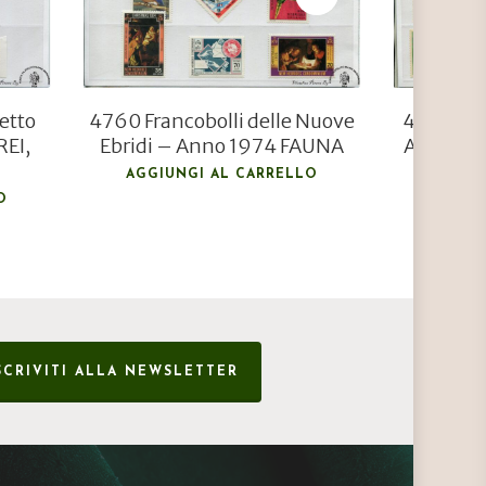
ietto
4760 Francobolli delle Nuove
4782 Fra
REI,
Ebridi – Anno 1974 FAUNA
Anno 197
F
AGGIUNGI AL CARRELLO
O
AGGIU
SCRIVITI ALLA NEWSLETTER