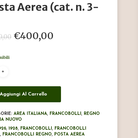
sta Aerea (cat. n. 3-
Il
Il
€
400,00
0,00
prezzo
prezzo
originale
attuale
nibili
era:
è:
€480,00.
€400,00.
Aggiungi Al Carrello
ORIE:
AREA ITALIANA
,
FRANCOBOLLI
,
REGNO
LIA NUOVO
926
,
1928
,
FRANCOBOLLI
,
FRANCOBOLLI
I
,
FRANCOBOLLI REGNO
,
POSTA AEREA