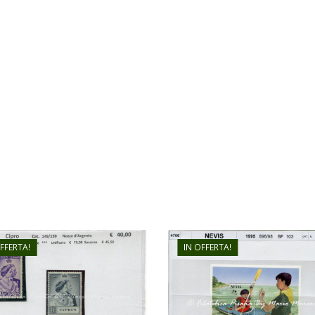
OFFERTA!
IN OFFERTA!
€
45,00
€
25,00
€
11,00
€
8,00