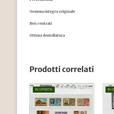
Gomma integra originale
Ben centrati
Ottima dentellatura
Prodotti correlati
IN OFFERTA!
IN 
€
26,00
€
18,00