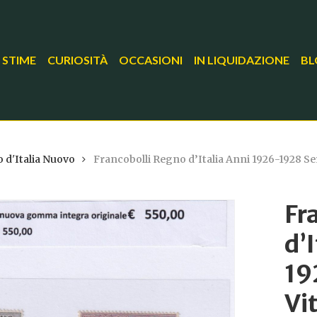
 STIME
CURIOSITÀ
OCCASIONI
IN LIQUIDAZIONE
BL
 d'Italia Nuovo
Francobolli Regno d’Italia Anni 1926-1928 Ser
Fr
d’
19
Vi