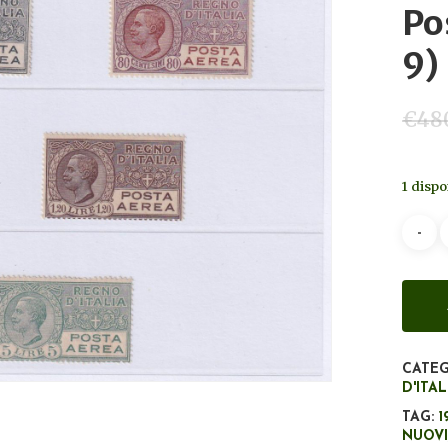
Po
9)
€
48
1 dispo
CATEG
D'ITA
TAG:
1
NUOV