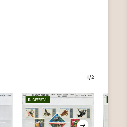
1/2
IN OFFERTA!
IN OFFERTA
€
20,00
€
14,00