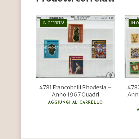
IN OFFERTA!
IN 
€
6,00
€
4,00
4781 Francobolli Rhodesia –
4782
Anno 1967 Quadri
Anno
AGGIUNGI AL CARRELLO