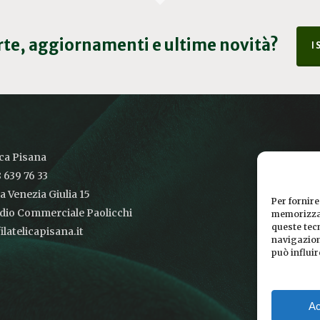
erte, aggiornamenti e ultime novità?
I
ica Pisana
 639 76 33
ia Venezia Giulia 15
Per fornire
udio Commerciale Paolicchi
memorizzar
queste tec
latelicapisana.it
navigazione
può influi
Ac