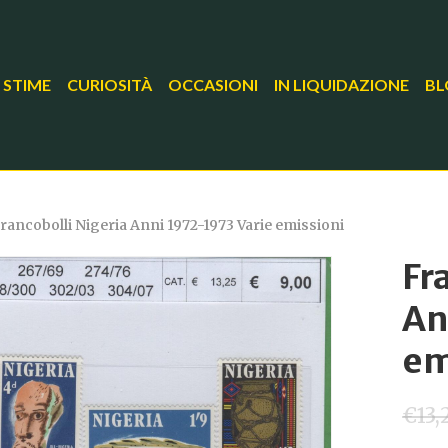
 STIME
CURIOSITÀ
OCCASIONI
IN LIQUIDAZIONE
BL
rancobolli Nigeria Anni 1972-1973 Varie emissioni
Fr
An
em
€
13,