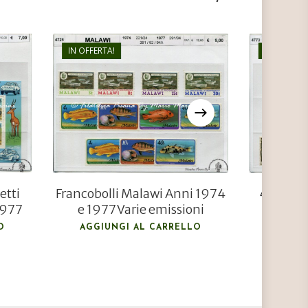
IN OFFERTA!
IN OFFERTA
€
9,00
€
6,00
etti
Francobolli Malawi Anni 1974
4773 Fra
1977
e 1977 Varie emissioni
Penrh
Pr
O
AGGIUNGI AL CARRELLO
AGGIU