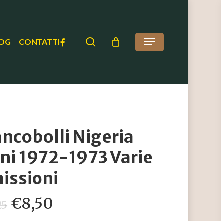
search
FACEBOOK
OG
CONTATTI
Menu
ancobolli Nigeria
ni 1972-1973 Varie
issioni
Il
Il
€
8,50
25
prezzo
prezzo