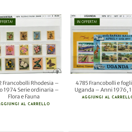
OFFERTA!
IN OFFERTA!
€
26,00
€
7,00
€
18,00
€
5,00
 Francobolli Rhodesia –
4785 Francobolli e fogli
 1974 Serie ordinaria –
Uganda – Anni 1976, 
Flora e Fauna
AGGIUNGI AL CARRELL
AGGIUNGI AL CARRELLO