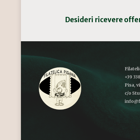
Desideri ricevere off
Filatel
+39 338
Pisa, v
c/o St
info@fi