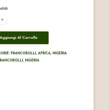
originale
attuale
nibili
era:
è:
€13,25.
€8,50.
Aggiungi Al Carrello
ORIE:
FRANCOBOLLI
,
AFRICA
,
NIGERIA
FRANCOBOLLI
,
NIGERIA