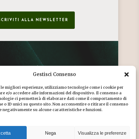
SCRIVITI ALLA NEWSLETTER
CONDIZIONI DI VENDITA
Gestisci Consenso
INFORMATIVA SULLA PRIVACY
 le migliori esperienze, utilizziamo tecnologie come i cookie per
COOKIE POLICY
e e/o accedere alle informazioni del dispositivo. Il consenso a
nologie ci permetterà di elaborare dati come il comportamento di
DICONO DI NOI
 o ID unici su questo sito. Non acconsentire o ritirare il consenso
re negativamente su alcune caratteristiche e funzioni.
CHI SIAMO
cetta
Nega
Visualizza le preferenze