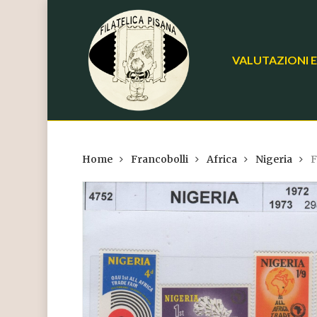
Skip
to
main
VALUTAZIONI E
content
Home
Francobolli
Africa
Nigeria
F