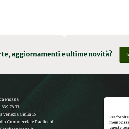
erte, aggiornamenti e ultime novità?
I
ica Pisana
 639 76 33
ia Venezia Giulia 15
Per fornire
udio Commerciale Paolicchi
memorizzar
queste tec