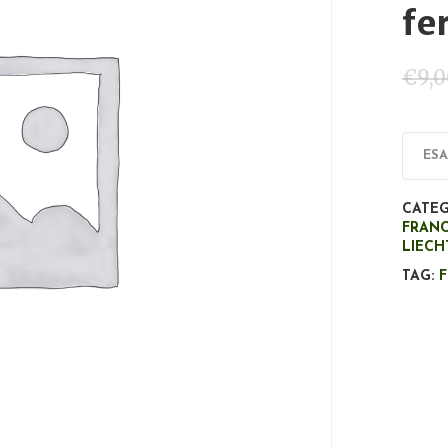
fe
€
9,
ES
CATEG
FRANC
LIECH
TAG: