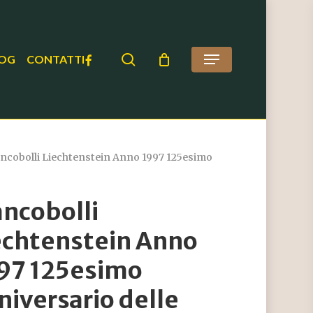
search
FACEBOOK
OG
CONTATTI
Menu
ncobolli Liechtenstein Anno 1997 125esimo
ancobolli
echtenstein Anno
97 125esimo
niversario delle