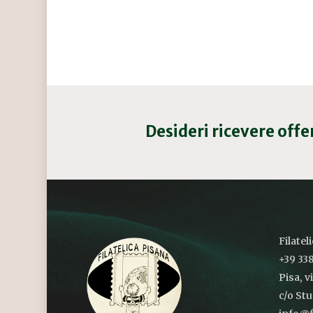
Desideri ricevere off
Filatel
+39 338
Pisa, v
c/o St