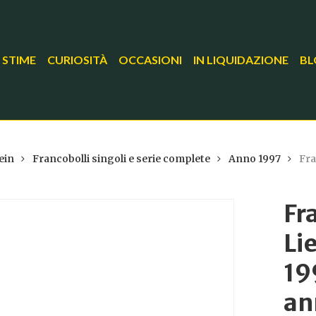
 STIME
CURIOSITÀ
OCCASIONI
IN LIQUIDAZIONE
BL
ein
Francobolli singoli e serie complete
Anno 1997
Fra
Fr
Li
19
an