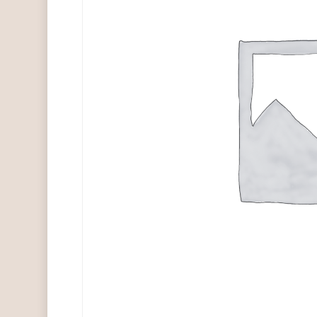
Hit enter to search or ESC to close