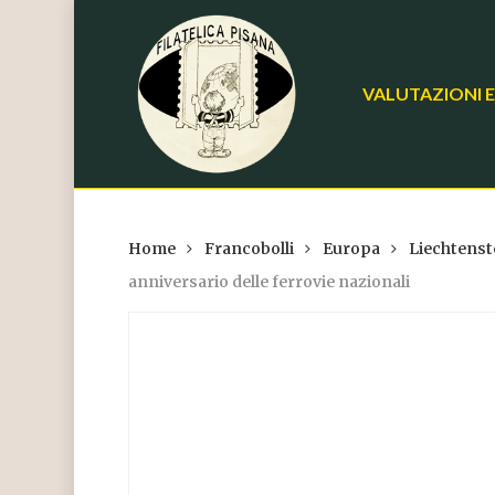
Skip
to
main
VALUTAZIONI E
content
Home
Francobolli
Europa
Liechtenst
anniversario delle ferrovie nazionali