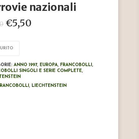
rrovie nazionali
Il
Il
€
5,50
00
prezzo
prezzo
originale
attuale
era:
è:
AURITO
€9,00.
€5,50.
ORIE:
ANNO 1997
,
EUROPA
,
FRANCOBOLLI
,
OBOLLI SINGOLI E SERIE COMPLETE
,
TENSTEIN
FRANCOBOLLI
,
LIECHTENSTEIN