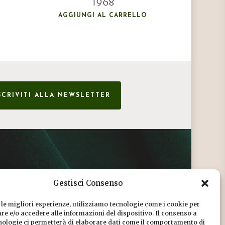
1968
AGGIUNGI AL CARRELLO
SCRIVITI ALLA NEWSLETTER
CONDIZIONI DI VENDITA
Gestisci Consenso
INFORMATIVA SULLA PRIVACY
 le migliori esperienze, utilizziamo tecnologie come i cookie per
COOKIE POLICY
e e/o accedere alle informazioni del dispositivo. Il consenso a
nologie ci permetterà di elaborare dati come il comportamento di
DICONO DI NOI