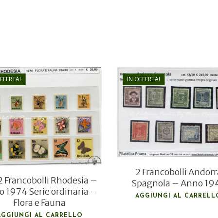
OFFERTA!
IN OFFERTA!
€
130,00
€
26,00
€
90,00
€
18,00
2 Francobolli Andorr
 Francobolli Rhodesia –
Spagnola – Anno 19
 1974 Serie ordinaria –
AGGIUNGI AL CARRELL
Flora e Fauna
AGGIUNGI AL CARRELLO